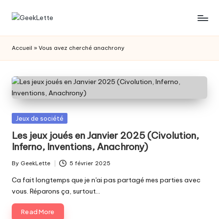
Skip
G
blog
to
sur
content
e
Accueil
»
Vous avez cherché anachrony
les
e
jeux
de
k
société
L
e
Posted
Jeux de société
t
in
Les jeux joués en Janvier 2025 (Civolution,
Inferno, Inventions, Anachrony)
t
e
By
GeekLette
5 février 2025
Posted
by
Ca fait longtemps que je n'ai pas partagé mes parties avec
vous. Réparons ça, surtout…
Read More