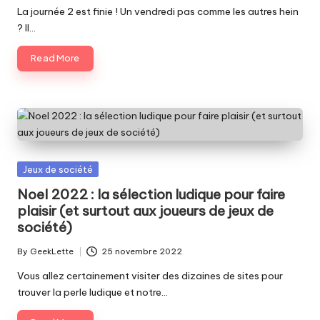
by
La journée 2 est finie ! Un vendredi pas comme les autres hein
? Il…
Read More
Posted
Jeux de société
in
Noel 2022 : la sélection ludique pour faire
plaisir (et surtout aux joueurs de jeux de
société)
By
GeekLette
25 novembre 2022
Posted
by
Vous allez certainement visiter des dizaines de sites pour
trouver la perle ludique et notre…