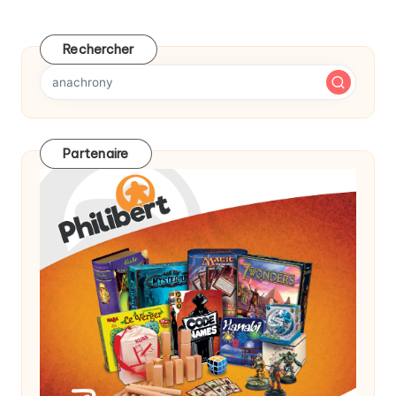
des
PAGE
publications
Rechercher
Partenaire