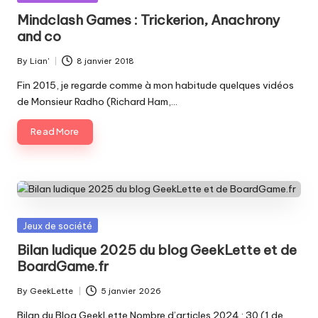
in
Mindclash Games : Trickerion, Anachrony
and co
By
Lian'
8 janvier 2018
Posted
by
Fin 2015, je regarde comme à mon habitude quelques vidéos
de Monsieur Radho (Richard Ham,…
Read More
Posted
Jeux de société
in
Bilan ludique 2025 du blog GeekLette et de
BoardGame.fr
By
GeekLette
5 janvier 2026
Posted
by
Bilan du Blog GeekLette Nombre d’articles 2024 : 30 (1 de