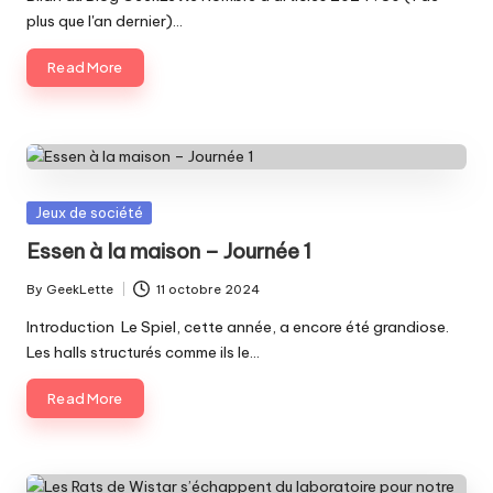
plus que l'an dernier)…
Read More
Posted
Jeux de société
in
Essen à la maison – Journée 1
By
GeekLette
11 octobre 2024
Posted
by
Introduction Le Spiel, cette année, a encore été grandiose.
Les halls structurés comme ils le…
Read More