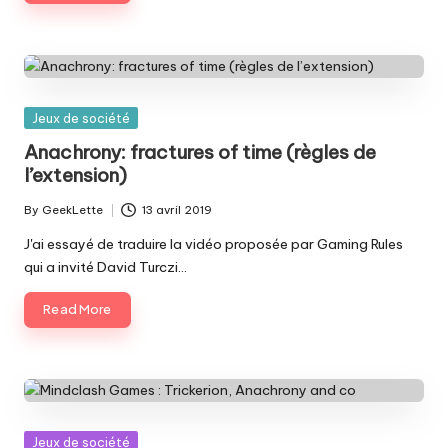
Posted
Jeux de société
in
Anachrony: fractures of time (règles de
l’extension)
By
GeekLette
13 avril 2019
Posted
by
J'ai essayé de traduire la vidéo proposée par Gaming Rules
qui a invité David Turczi…
Read More
Posted
Jeux de société