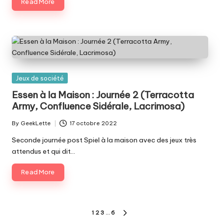
Read More
Posted
Jeux de société
in
Essen à la Maison : Journée 2 (Terracotta
Army, Confluence Sidérale, Lacrimosa)
By
GeekLette
17 octobre 2022
Posted
by
Seconde journée post Spiel à la maison avec des jeux très
attendus et qui dit…
Read More
Pagination
1
2
3
…
6
NEXT