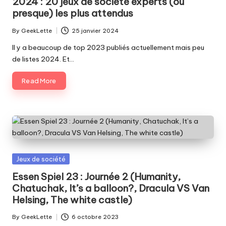
2024 : 20 jeux de société experts (ou
presque) les plus attendus
By
GeekLette
25 janvier 2024
Posted
by
Il y a beaucoup de top 2023 publiés actuellement mais peu
de listes 2024. Et…
Read More
Posted
Jeux de société
in
Essen Spiel 23 : Journée 2 (Humanity,
Chatuchak, It’s a balloon?, Dracula VS Van
Helsing, The white castle)
By
GeekLette
6 octobre 2023
Posted