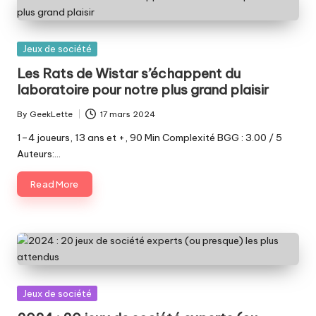
Posted
Jeux de société
in
Les Rats de Wistar s’échappent du
laboratoire pour notre plus grand plaisir
By
GeekLette
17 mars 2024
Posted
by
1–4 joueurs, 13 ans et +, 90 Min Complexité BGG : 3.00 / 5
Auteurs:…
Read More
Posted
Jeux de société
in