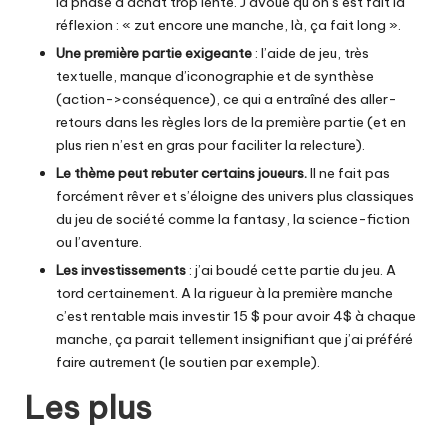
la phase d’achat trop lente. J’avoue qu’on s’est fait la
réflexion : « zut encore une manche, là, ça fait long ».
Une première partie exigeante
: l’aide de jeu, très
textuelle, manque d’iconographie et de synthèse
(action->conséquence), ce qui a entraîné des aller-
retours dans les règles lors de la première partie (et en
plus rien n’est en gras pour faciliter la relecture).
Le thème peut rebuter certains joueurs.
Il ne fait pas
forcément rêver et s’éloigne des univers plus classiques
du jeu de société comme la fantasy, la science-fiction
ou l’aventure.
Les investissements
: j’ai boudé cette partie du jeu. A
tord certainement. A la rigueur à la première manche
c’est rentable mais investir 15 $ pour avoir 4$ à chaque
manche, ça parait tellement insignifiant que j’ai préféré
faire autrement (le soutien par exemple).
Les plus