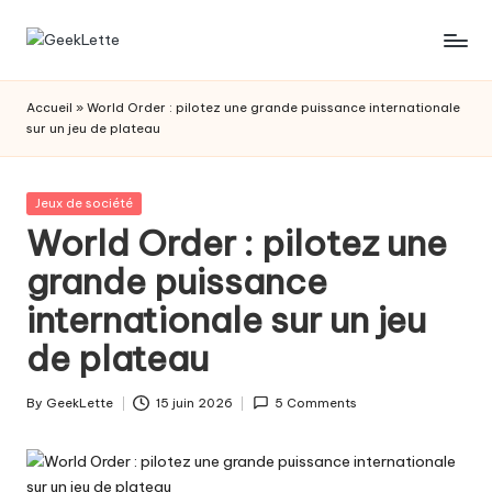
Skip
G
blog
to
sur
content
e
Accueil
»
World Order : pilotez une grande puissance internationale
les
sur un jeu de plateau
e
jeux
de
k
société
Posted
Jeux de société
L
in
World Order : pilotez une
e
grande puissance
t
internationale sur un jeu
t
de plateau
e
By
GeekLette
15 juin 2026
5 Comments
Posted
by