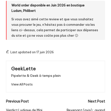
World order disponible en Juin 2026 en boutique
Ludum
,
Philibert
Si vous avez aimé cette review et que vous souhaitez
vous procurer le jeu, n’hésitez pas à commander via les
liens ci-dessus, cela permet de participer aux dépenses
du site et ça ne vous coûte pas plus cher 🙂
Last updated on 17 juin 2026
GeekLette
Pipelette & Geek à temps plein
View All Posts
Post
Previous Post
Next Post
navigation
Verdict Ludique de Mai
Revenant (avis) : quand