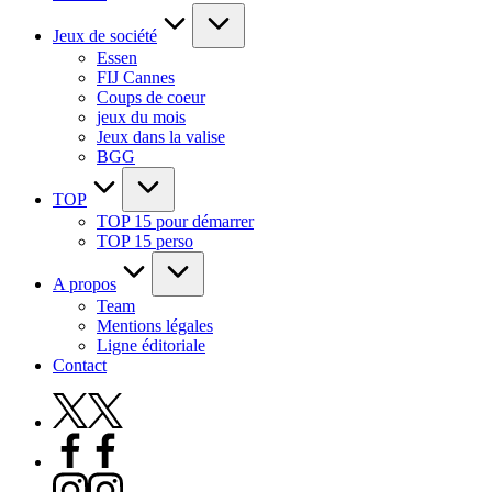
Jeux de société
Essen
FIJ Cannes
Coups de coeur
jeux du mois
Jeux dans la valise
BGG
TOP
TOP 15 pour démarrer
TOP 15 perso
A propos
Team
Mentions légales
Ligne éditoriale
Contact
X
Facebook
Instagram