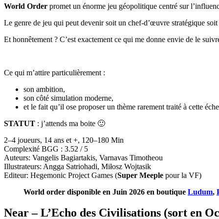
World Order
promet un énorme jeu géopolitique centré sur l’influence,
Le genre de jeu qui peut devenir soit un chef-d’œuvre stratégique soi
Et honnêtement ? C’est exactement ce qui me donne envie de le suivre
Ce qui m’attire particulièrement :
son ambition,
son côté simulation moderne,
et le fait qu’il ose proposer un thème rarement traité à cette éche
STATUT
: j’attends ma boite 🙂
2–4 joueurs, 14 ans et +, 120–180 Min
Complexité BGG : 3.52 / 5
Auteurs: Vangelis Bagiartakis, Varnavas Timotheou
Illustrateurs: Angga Satriohadi, Miłosz Wojtasik
Editeur: Hegemonic Project Games (
Super Meeple
pour la VF)
World order disponible en Juin 2026 en boutique
Ludum
,
Near – L’Echo des Civilisations (sort en O