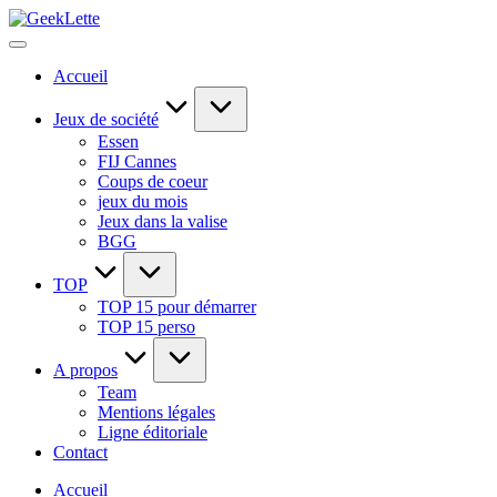
Skip
GeekLette
to
blog
content
sur
Accueil
les
jeux
de
Jeux de société
société
Essen
FIJ Cannes
Coups de coeur
jeux du mois
Jeux dans la valise
BGG
TOP
TOP 15 pour démarrer
TOP 15 perso
A propos
Team
Mentions légales
Ligne éditoriale
Contact
Accueil