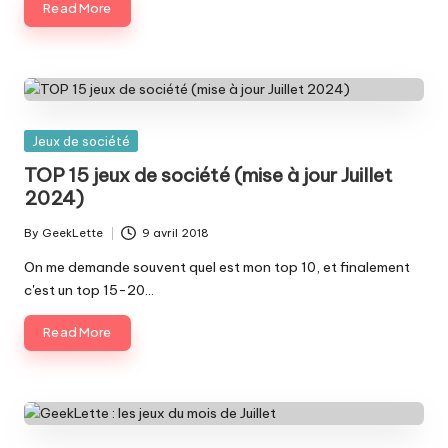
Read More
Posted
Jeux de société
in
TOP 15 jeux de société (mise à jour Juillet
2024)
By
GeekLette
9 avril 2018
Posted
by
On me demande souvent quel est mon top 10, et finalement
c'est un top 15-20…
Read More