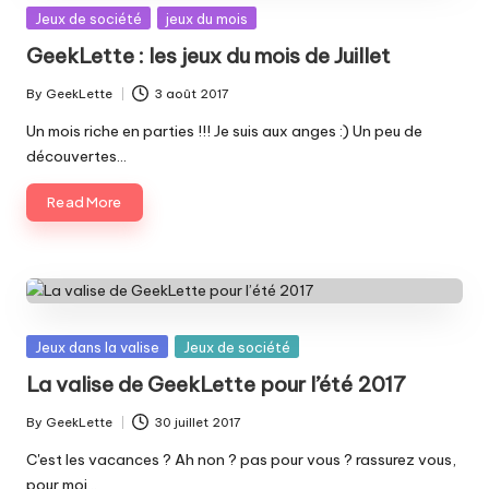
Posted
Jeux de société
jeux du mois
in
GeekLette : les jeux du mois de Juillet
By
GeekLette
3 août 2017
Posted
by
Un mois riche en parties !!! Je suis aux anges :) Un peu de
découvertes…
Read More
Posted
Jeux dans la valise
Jeux de société
in
La valise de GeekLette pour l’été 2017
By
GeekLette
30 juillet 2017
Posted
by
C'est les vacances ? Ah non ? pas pour vous ? rassurez vous,
pour moi…