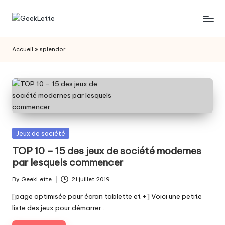
Skip
G
blog
to
sur
content
e
Accueil
»
splendor
les
e
jeux
de
k
société
L
e
t
Posted
Jeux de société
in
TOP 10 – 15 des jeux de société modernes
t
par lesquels commencer
e
By
GeekLette
21 juillet 2019
Posted
by
[page optimisée pour écran tablette et +] Voici une petite
liste des jeux pour démarrer…