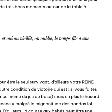
e de très bons moments autour de la table à
t oui on vieillit, on oublie, le temps file à une
r être le seul survivant, d’ailleurs votre REINE
utre condition de victoire qui est : si vous faites
ssence même du jeu de base) mais en plus le hasard
ègeeeee » malgré la mignonitude des pandas lol
. D’ailleurs, la course aux bébés peut être une