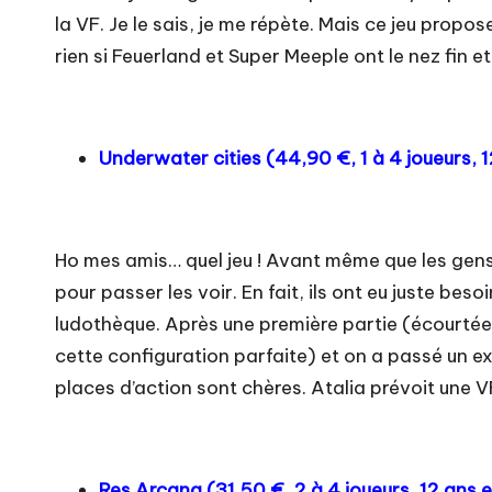
la VF. Je le sais, je me répète. Mais ce jeu prop
rien si Feuerland et Super Meeple ont le nez fin e
Underwater cities (
44,90 €
, 1 à 4 joueurs,
Ho mes amis… quel jeu ! Avant même que les gens e
pour passer les voir. En fait, ils ont eu juste b
ludothèque. Après une première partie (écourtée) 
cette configuration parfaite) et on a passé un exc
places d’action sont chères. Atalia prévoit une V
Res Arcana (
31,50 €
, 2 à 4 joueurs, 12 ans 