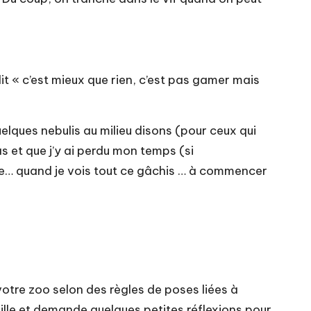
t « c’est mieux que rien, c’est pas gamer mais
uelques nebulis au milieu disons (pour ceux qui
s et que j’y ai perdu mon temps (si
re… quand je vois tout ce gâchis … à commencer
votre zoo selon des règles de poses liées à
amille et demande quelques petites réflexions pour