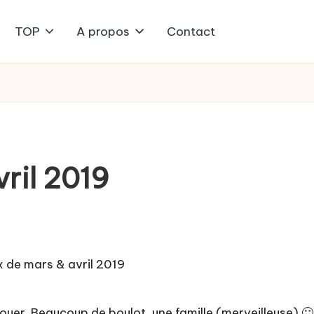
TOP
A propos
Contact
vril 2019
ouer. Beaucoup de boulot, une famille (merveilleuse) 🙂