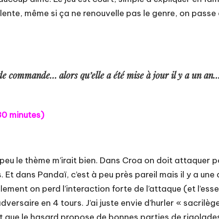
ellente, même si ça ne renouvelle pas le genre, on pass
de commande… alors qu’elle a été mise à jour il y a un an… e
 30 minutes)
peu le thème m’irait bien. Dans Croa on doit attaquer pou
 Et dans Pandaï, c’est à peu près pareil mais il y a une a
eulement on perd l’interaction forte de l’attaque (et l’e
versaire en 4 tours. J’ai juste envie d’hurler « sacril
 et que le hasard propose de bonnes parties de rigolades