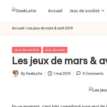
Accueil
Jeux de société
Skip
G
blog
to
sur
e
content
Accueil
»
Les jeux de mars & avril 2019
les
e
jeux
de
k
Posted
Jeux de société
jeux du mois
société
in
Les jeux de mars & a
L
e
By
GeekLette
1 mai 2019
4 Comments
Posted
t
by
t
e
En ce moment, c’est très compliqué pour moi de j