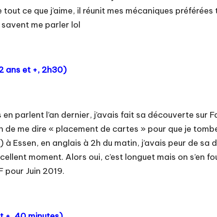
ose tout ce que j’aime, il réunit mes mécaniques préférée
t savent me parler lol
 12 ans et +, 2h30)
n parlent l’an dernier, j’avais fait sa découverte sur 
esoin de me dire « placement de cartes » pour que je to
à Essen, en anglais à 2h du matin, j’avais peur de sa d
ellent moment. Alors oui, c’est longuet mais on s’en fou
F pour Juin 2019.
et +, 40 minutes)