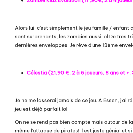
Zombie Kidz Evolution (
17,90€
, 2 à 4 joueu
Alors lui, c’est simplement le jeu famille / enfant 
sont surprenants, les zombies aussi lol De très 
dernières enveloppes. Je rêve d’une 13ème envelo
Célestia (
21,90 €
, 2 à 6 joueurs, 8 ans et +
Je ne me lasserai jamais de ce jeu. A Essen, j’ai r
jeu est déjà parfait lol
On ne se rend pas bien compte mais autour de la ta
même l’attaque de pirates! Il est juste génial et s