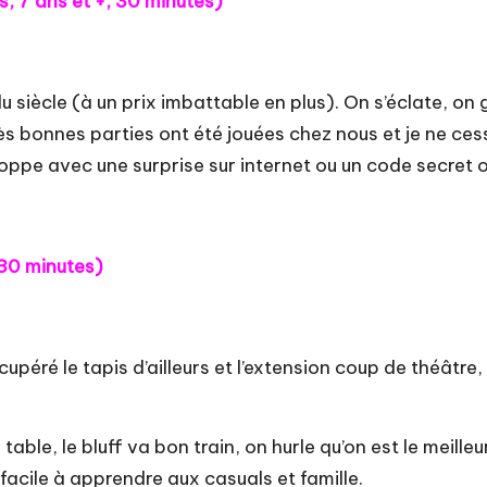
rs, 7 ans et +, 30 minutes)
du siècle (à un
prix imbattable en plus
). On s’éclate, on
très bonnes parties ont été jouées chez nous et je ne 
ppe avec une surprise sur internet ou un code secret o
, 30 minutes)
écupéré le
tapis
d’ailleurs et l’extension
coup de théâtre
,
ble, le bluff va bon train, on hurle qu’on est le meilleu
i facile à apprendre aux casuals et famille.