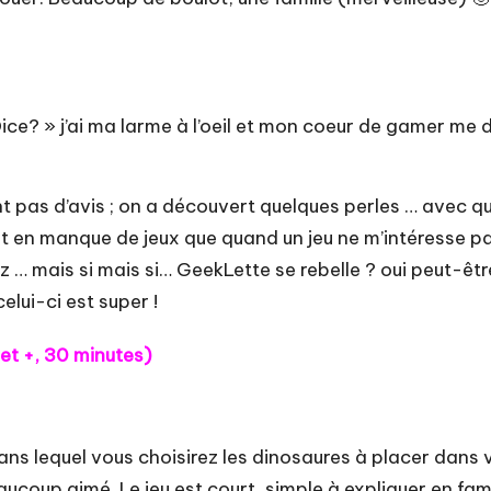
e? » j’ai ma larme à l’oeil et mon coeur de gamer me di
ent pas d’avis ; on a découvert quelques perles … avec q
ment en manque de jeux que quand un jeu ne m’intéresse pa
 … mais si mais si… GeekLette se rebelle ? oui peut-êt
lui-ci est super !
 et +, 30 minutes)
 dans lequel vous choisirez les dinosaures à placer dans 
beaucoup aimé. Le jeu est court, simple à expliquer en f