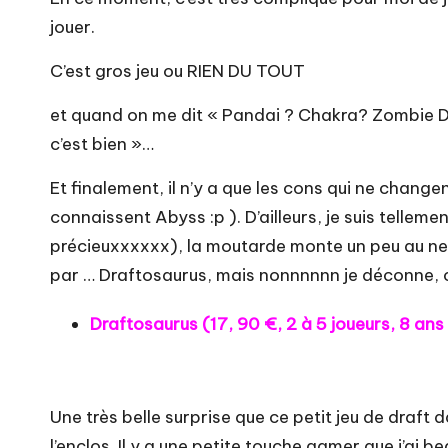
jouer.
C’est gros jeu ou RIEN DU TOUT
et quand on me dit « Pandai ? Chakra? Zombie Dic
c’est bien »…
Et finalement, il n’y a que les cons qui ne chang
connaissent Abyss :p ). D’ailleurs, je suis telle
précieuxxxxxx), la moutarde monte un peu au nez
par … Draftosaurus, mais nonnnnnn je déconne, ce
Draftosaurus (
17, 90 €
, 2 à 5 joueurs, 8 ans
Une très belle surprise que ce petit jeu de draft
l’enclos. Il y a une petite touche gamer que j’ai 