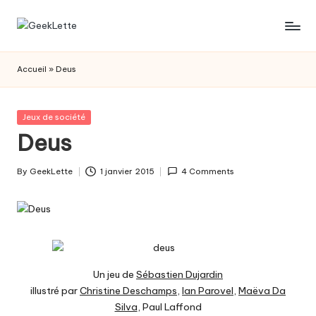
Skip
G
blog
to
sur
content
e
Accueil
»
Deus
les
e
jeux
de
k
Posted
Jeux de société
société
in
Deus
L
e
By
GeekLette
1 janvier 2015
4 Comments
Posted
t
by
t
e
Un jeu de
Sébastien Dujardin
illustré par
Christine Deschamps
,
Ian Parovel
,
Maëva Da
Silva
, Paul Laffond