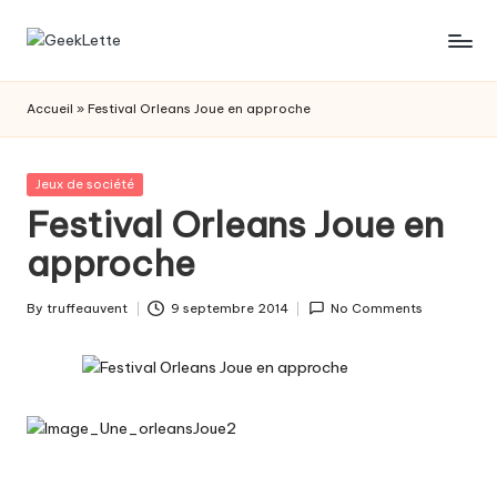
Skip
G
blog
to
sur
content
e
Accueil
»
Festival Orleans Joue en approche
les
e
jeux
de
k
Posted
Jeux de société
société
in
Festival Orleans Joue en
L
approche
e
t
By
truffeauvent
9 septembre 2014
No Comments
Posted
t
by
e