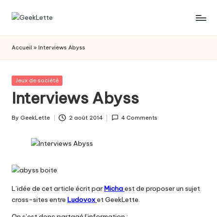
Skip
G
blog
to
sur
content
e
Accueil
»
Interviews Abyss
les
e
jeux
de
k
Posted
Jeux de société
société
in
Interviews Abyss
L
e
By
GeekLette
2 août 2014
4 Comments
Posted
t
by
t
e
L’idée de cet article écrit par
Micha
est de proposer un sujet
cross-sites entre
Ludovox
et GeekLette.
On s’est donc partagé l’information :