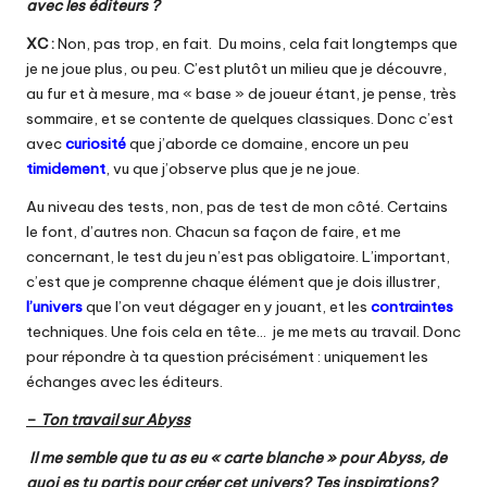
avec les éditeurs ?
XC :
Non, pas trop, en fait. Du moins, cela fait longtemps que
je ne joue plus, ou peu. C’est plutôt un milieu que je découvre,
au fur et à mesure, ma « base » de joueur étant, je pense, très
sommaire, et se contente de quelques classiques. Donc c’est
avec
curiosité
que j’aborde ce domaine, encore un peu
timidement
, vu que j’observe plus que je ne joue.
Au niveau des tests, non, pas de test de mon côté. Certains
le font, d’autres non. Chacun sa façon de faire, et me
concernant, le test du jeu n’est pas obligatoire. L’important,
c’est que je comprenne chaque élément que je dois illustrer,
l’univers
que l’on veut dégager en y jouant, et les
contraintes
techniques. Une fois cela en tête… je me mets au travail. Donc
pour répondre à ta question précisément : uniquement les
échanges avec les éditeurs.
–
Ton travail sur Abyss
Il me semble que tu as eu « carte blanche » pour Abyss, de
quoi es tu partis pour créer cet univers? Tes inspirations?