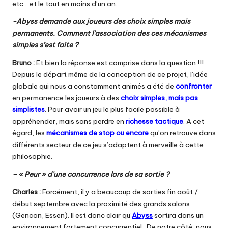
etc… et le tout en moins d’un an.
-Abyss demande aux joueurs des choix simples mais
permanents. Comment l’association des ces mécanismes
simples s’est faite ?
Bruno :
Et bien la réponse est comprise dans la question !!!
Depuis le départ même de la conception de ce projet, l’idée
globale qui nous a constamment animés a été de
confronter
en permanence les joueurs à des
choix simples, mais pas
simplistes
. Pour avoir un jeu le plus facile possible à
appréhender, mais sans perdre en
richesse tactique
. A cet
égard, les
mécanismes de stop ou encore
qu’on retrouve dans
différents secteur de ce jeu s’adaptent à merveille à cette
philosophie.
– « Peur » d’une concurrence lors de sa sortie ?
Charles :
Forcément, il y a beaucoup de sorties fin août /
début septembre avec la proximité des grands salons
(Gencon, Essen). Il est donc clair qu’
Abyss
sortira dans un
environnement fortement concurrentiel. De notre côté, nous