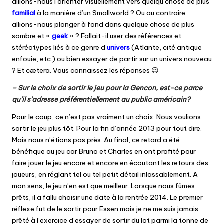
allions-nous l’orienter visuellement vers quelqu chose de plus
familial
à la manière d’un Smallworld ? Ou au contraire
allions-nous plonger à fond dans quelque chose de plus
sombre et «
geek
» ? Fallait-il user des références et
stéréotypes liés à ce genre d’
univers
(Atlante, cité antique
enfouie, etc.) ou bien essayer de partir sur un univers nouveau
? Et cætera. Vous connaissez les réponses 😉
– Sur le choix de sortir le jeu pour la Gencon, est-ce parce
qu’il s’adresse préférentiellement au public américain?
Pour le coup, ce n’est pas vraiment un choix. Nous voulions
sortir le jeu plus tôt. Pour la fin d’année 2013 pour tout dire.
Mais nous n’étions pas près. Au final, ce retard a été
bénéfique au jeu car Bruno et Charles en ont profité pour
faire jouer le jeu encore et encore en écoutant les retours des
joueurs, en réglant tel ou tel petit détail inlassablement. A
mon sens, le jeu n’en est que meilleur. Lorsque nous fûmes
prêts, il a fallu choisir une date à la rentrée 2014. Le premier
réflexe fut de le sortir pour Essen mais je ne me suis jamais
prêté à l’exercice d’essayer de sortir du lot parmi la tonne de