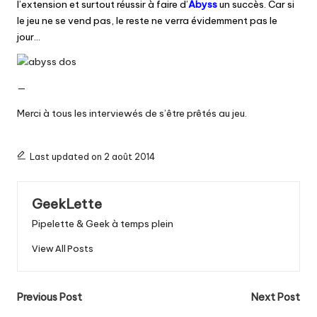
l’extension et surtout réussir à faire d’
Abyss
un succès. Car si
le jeu ne se vend pas, le reste ne verra évidemment pas le
jour…
—
Merci à tous les interviewés de s’être prêtés au jeu.
Last updated on 2 août 2014
GeekLette
Pipelette & Geek à temps plein
View All Posts
Post
Previous Post
Next Post