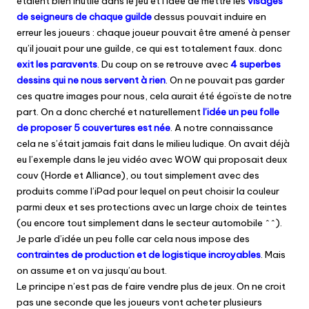
étaient bien inutile dans le jeu et l’idée de mettre les
visages
de seigneurs de chaque guilde
dessus pouvait induire en
erreur les joueurs : chaque joueur pouvait être amené à penser
qu’il jouait pour une guilde, ce qui est totalement faux. donc
exit les paravents
. Du coup on se retrouve avec
4 superbes
dessins qui ne nous servent à rien
. On ne pouvait pas garder
ces quatre images pour nous, cela aurait été égoïste de notre
part. On a donc cherché et naturellement
l’idée un peu folle
de proposer 5 couvertures est née
. A notre connaissance
cela ne s’était jamais fait dans le milieu ludique. On avait déjà
eu l’exemple dans le jeu vidéo avec WOW qui proposait deux
couv (Horde et Alliance), ou tout simplement avec des
produits comme l’iPad pour lequel on peut choisir la couleur
parmi deux et ses protections avec un large choix de teintes
(ou encore tout simplement dans le secteur automobile ^^).
Je parle d’idée un peu folle car cela nous impose des
contraintes de production et de logistique incroyables
. Mais
on assume et on va jusqu’au bout.
Le principe n’est pas de faire vendre plus de jeux. On ne croit
pas une seconde que les joueurs vont acheter plusieurs