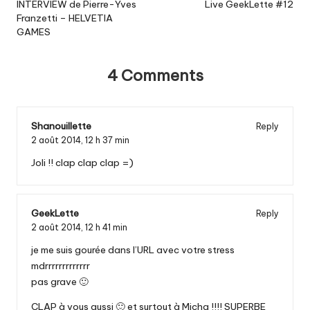
navigation
INTERVIEW de Pierre-Yves
Live GeekLette #12
Franzetti – HELVETIA
GAMES
4 Comments
Shanouillette
Reply
2 août 2014,
12 h 37 min
Joli !! clap clap clap =)
GeekLette
Reply
2 août 2014,
12 h 41 min
je me suis gourée dans l’URL avec votre stress
mdrrrrrrrrrrrrr
pas grave 🙂
CLAP à vous aussi 🙂 et surtout à Micha !!!! SUPERBE