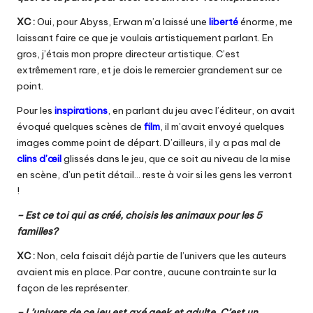
XC :
Oui, pour Abyss, Erwan m’a laissé une
liberté
énorme, me
laissant faire ce que je voulais artistiquement parlant. En
gros, j’étais mon propre directeur artistique. C’est
extrêmement rare, et je dois le remercier grandement sur ce
point.
Pour les
inspirations
, en parlant du jeu avec l’éditeur, on avait
évoqué quelques scènes de
film
, il m’avait envoyé quelques
images comme point de départ. D’ailleurs, il y a pas mal de
clins d’œil
glissés dans le jeu, que ce soit au niveau de la mise
en scène, d’un petit détail… reste à voir si les gens les verront
!
– Est ce toi qui as créé, choisis les animaux pour les 5
familles?
XC :
Non, cela faisait déjà partie de l’univers que les auteurs
avaient mis en place. Par contre, aucune contrainte sur la
façon de les représenter.
– L’univers de ce jeu est axé geek et adulte. C’est un