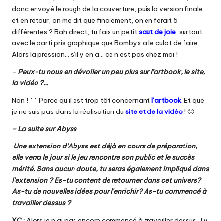
donc envoyé le rough de la couverture, puis la version finale,
et en retour, on me dit que finalement, on en ferait 5
différentes ? Bah direct, tu fais un petit
saut de joie
, surtout
avec le parti pris graphique que Bombyx a le culot de faire.
Alors la pression… s’il y en a… ce n’est pas chez moi !
–
Peux-tu nous en dévoiler un peu plus sur l’artbook, le site,
la vidéo ?…
Non ! ^^ Parce qu’il est trop tôt concernant
l’artbook
. Et que
je ne suis pas dans la réalisation du
site et de la vidéo
! 🙂
– La suite sur Abyss
Une extension d’Abyss est déjà en cours de préparation,
elle verra le jour si le jeu rencontre son public et le succès
mérité. Sans aucun doute, tu seras également impliqué dans
l’extension ? Es-tu content de retourner dans cet univers?
As-tu de nouvelles idées pour l’enrichir? As-tu commencé à
travailler dessus ?
XC :
Alors je n’ai pas encore commencé à travailler dessus. J’y