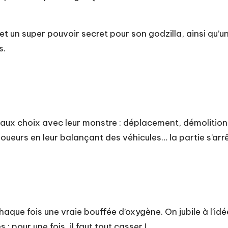
 et un super pouvoir secret pour son godzilla, ainsi qu’u
s.
s aux choix avec leur monstre : déplacement, démolition, 
joueurs en leur balançant des véhicules… la partie s’arrê
 chaque fois une vraie bouffée d’oxygène. On jubile à l’id
 pour une fois, il faut tout casser !