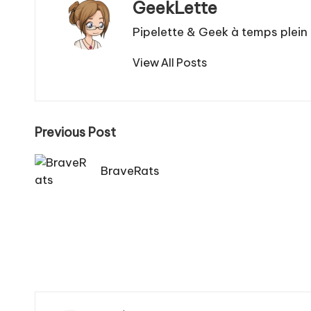
GeekLette
Pipelette & Geek à temps plein
View All Posts
Post
Previous Post
navigation
BraveRats