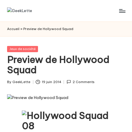
Skip
G
blog
to
sur
content
e
Accueil
»
Preview de Hollywood Squad
les
e
jeux
de
k
Posted
Jeux de société
société
in
Preview de Hollywood
L
Squad
e
t
By
GeekLette
19 juin 2014
2 Comments
Posted
t
by
e