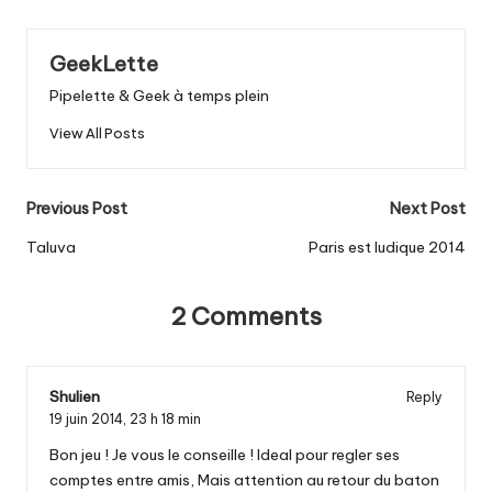
GeekLette
Pipelette & Geek à temps plein
View All Posts
Post
Previous Post
Next Post
navigation
Taluva
Paris est ludique 2014
2 Comments
Shulien
Reply
19 juin 2014,
23 h 18 min
Bon jeu ! Je vous le conseille ! Ideal pour regler ses
comptes entre amis, Mais attention au retour du baton