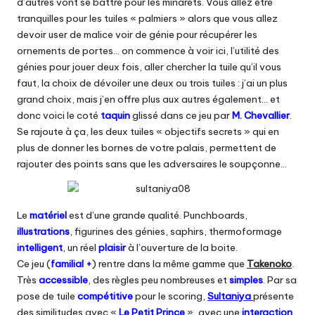
d’autres vont se battre pour les minarets. Vous allez être
tranquilles pour les tuiles « palmiers » alors que vous allez
devoir user de malice voir de génie pour récupérer les
ornements de portes… on commence à voir ici, l’utilité des
génies pour jouer deux fois, aller chercher la tuile qu’il vous
faut, la choix de dévoiler une deux ou trois tuiles : j’ai un plus
grand choix, mais j’en offre plus aux autres également… et
donc voici le coté
taquin
glissé dans ce jeu par
M. Chevallier
.
Se rajoute à ça, les deux tuiles « objectifs secrets » qui en
plus de donner les bornes de votre palais, permettent de
rajouter des points sans que les adversaires le soupçonne…
Le
matériel
est d’une grande qualité. Punchboards,
illustrations
, figurines des génies, saphirs, thermoformage
intelligent
, un réel
plaisir
à l’ouverture de la boite.
Ce jeu (
familial +
) rentre dans la même gamme que
Takenoko
.
Très
accessible
, des règles peu nombreuses et
simples
. Par sa
pose de tuile
compétitive
pour le scoring,
Sultaniya
présente
des similitudes avec «
Le Petit Prince
», avec une
interaction