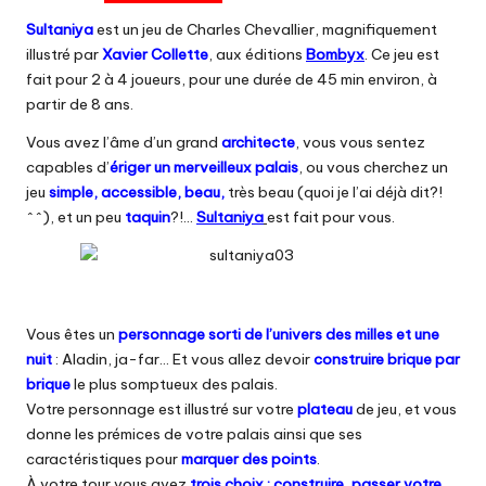
Sultaniya
est un jeu de Charles Chevallier, magnifiquement
illustré par
Xavier Collette
, aux éditions
Bombyx
. Ce jeu est
fait pour 2 à 4 joueurs, pour une durée de 45 min environ, à
partir de 8 ans.
Vous avez l’âme d’un grand
architecte
, vous vous sentez
capables d’
ériger un merveilleux palais
, ou vous cherchez un
jeu
simple, accessible, beau,
très beau (quoi je l’ai déjà dit?!
^^), et un peu
taquin
?!…
Sultaniya
est fait pour vous.
Vous êtes un
personnage sorti de l’univers des milles et une
nuit
: Aladin, ja-far… Et vous allez devoir
construire brique par
brique
le plus somptueux des palais.
Votre personnage est illustré sur votre
plateau
de jeu, et vous
donne les prémices de votre palais ainsi que ses
caractéristiques pour
marquer des points
.
À votre tour vous avez
trois choix : construire, passer votre