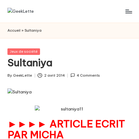
Skip
G
blog
to
sur
content
e
Accueil
»
Sultaniya
les
e
jeux
de
k
Posted
Jeux de société
société
in
Sultaniya
L
e
By
GeekLette
2 avril 2014
4 Comments
Posted
t
by
t
e
►►►► ARTICLE ECRIT
PAR
MICHA