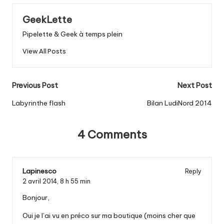
GeekLette
Pipelette & Geek à temps plein
View All Posts
Post
Previous Post
Next Post
navigation
Labyrinthe flash
Bilan LudiNord 2014
4 Comments
Lapinesco
Reply
2 avril 2014,
8 h 55 min
Bonjour,
Oui je l’ai vu en préco sur ma boutique (moins cher que