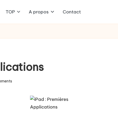
TOP
A propos
Contact
lications
mments