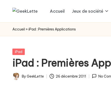
Accueil
Jeux de société
Skip
G
blog
to
sur
e
content
Accueil
»
iPad : Premières Applications
les
e
jeux
de
k
Posted
iPad
société
in
iPad : Premières App
L
e
By
GeekLette
26 décembre 2011
No Co
Posted
t
by
t
e