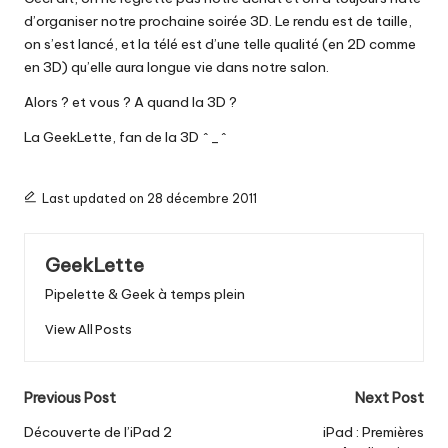
d’organiser notre prochaine soirée 3D. Le rendu est de taille,
on s’est lancé, et la télé est d’une telle qualité (en 2D comme
en 3D) qu’elle aura longue vie dans notre salon.
Alors ? et vous ? A quand la 3D ?
La GeekLette, fan de la 3D ^_^
Last updated on 28 décembre 2011
GeekLette
Pipelette & Geek à temps plein
View All Posts
Post
Previous Post
Next Post
navigation
Découverte de l’iPad 2
iPad : Premières