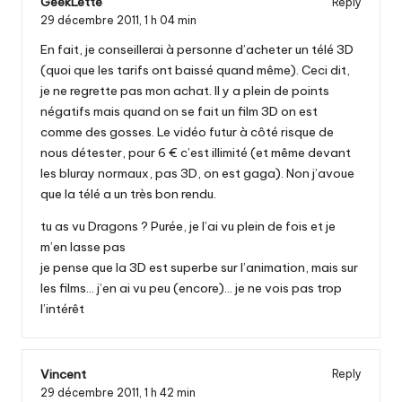
GeekLette
Reply
29 décembre 2011,
1 h 04 min
En fait, je conseillerai à personne d’acheter un télé 3D
(quoi que les tarifs ont baissé quand même). Ceci dit,
je ne regrette pas mon achat. Il y a plein de points
négatifs mais quand on se fait un film 3D on est
comme des gosses. Le vidéo futur à côté risque de
nous détester, pour 6 € c’est illimité (et même devant
les bluray normaux, pas 3D, on est gaga). Non j’avoue
que la télé a un très bon rendu.
tu as vu Dragons ? Purée, je l’ai vu plein de fois et je
m’en lasse pas
je pense que la 3D est superbe sur l’animation, mais sur
les films… j’en ai vu peu (encore)… je ne vois pas trop
l’intérêt
Vincent
Reply
29 décembre 2011,
1 h 42 min