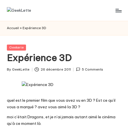
Skip
G
blog
to
sur
content
e
Accueil
»
Expérience 3D
les
e
jeux
de
k
Posted
Geekerie
société
in
Expérience 3D
L
e
By
GeekLette
26 décembre 2011
5 Comments
Posted
t
by
t
e
quel est le premier film que vous avez vu en 3D ? Est ce qu’il
vous a marqué ? avez vous aimé la 3D ?
moi c’était Dragons, et je n’ai jamais autant aimé le cinéma
qu’à ce moment là.