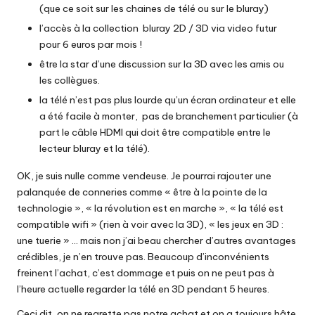
(que ce soit sur les chaines de télé ou sur le bluray)
l’accès à la collection bluray 2D / 3D via video futur
pour 6 euros par mois !
être la star d’une discussion sur la 3D avec les amis ou
les collègues.
la télé n’est pas plus lourde qu’un écran ordinateur et elle
a été facile à monter, pas de branchement particulier (à
part le câble HDMI qui doit être compatible entre le
lecteur bluray et la télé).
OK, je suis nulle comme vendeuse. Je pourrai rajouter une
palanquée de conneries comme « être à la pointe de la
technologie », « la révolution est en marche », « la télé est
compatible wifi » (rien à voir avec la 3D), « les jeux en 3D :
une tuerie » … mais non j’ai beau chercher d’autres avantages
crédibles, je n’en trouve pas. Beaucoup d’inconvénients
freinent l’achat, c’est dommage et puis on ne peut pas à
l’heure actuelle regarder la télé en 3D pendant 5 heures.
Ceci dit, on ne regrette pas notre achat et on a toujours hâte