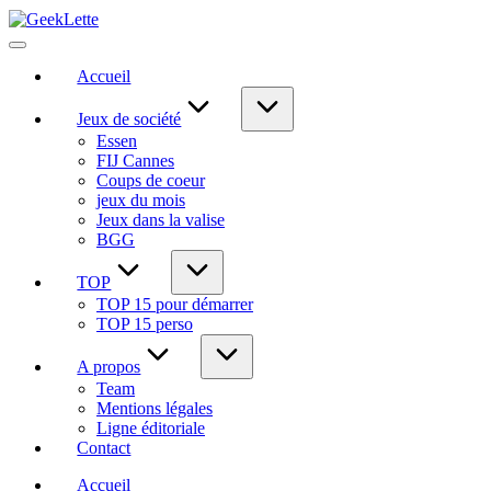
Skip
GeekLette
to
blog
content
sur
Accueil
les
jeux
de
Jeux de société
société
Essen
FIJ Cannes
Coups de coeur
jeux du mois
Jeux dans la valise
BGG
TOP
TOP 15 pour démarrer
TOP 15 perso
A propos
Team
Mentions légales
Ligne éditoriale
Contact
Accueil