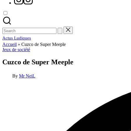
Search
for:
Actus Ludiques
Accueil
»
Cuzco de Super Meeple
Posted
Jeux de société
in
Cuzco de Super Meeple
Posted
By
Mr NeiL
by