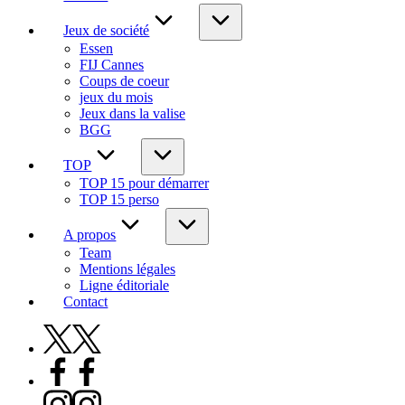
Jeux de société
Essen
FIJ Cannes
Coups de coeur
jeux du mois
Jeux dans la valise
BGG
TOP
TOP 15 pour démarrer
TOP 15 perso
A propos
Team
Mentions légales
Ligne éditoriale
Contact
X
Facebook
Instagram