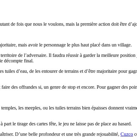
nt de fois que nous le voulons, mais la première action doit être d’ajou
oritaire, mais avoir le personnage le plus haut placé dans un village.
erritoire de l’adversaire. Il faudra réussir à garder la meilleure position
 le décompte final.
s tuiles d’eau, de les entourer de terrains et d’être majoritaire pour gag
faire des offrandes si, un genre de stop et encore. Pour gagner des poin
mples, les meeples, ou les tuiles terrains bien épaisses donnent vraiment u
part le tirage des cartes fête, le jeu ne laisse pas de place au hasard.
aîtriser. D’une belle profondeur et une très grande rejouabilité,
Cuzco
co