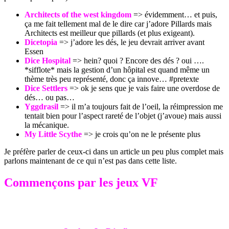
Architects of the west kingdom
=> évidemment… et puis,
ça me fait tellement mal de le dire car j’adore Pillards mais
Architects est meilleur que pillards (et plus exigeant).
Dicetopia
=> j’adore les dés, le jeu devrait arriver avant
Essen
Dice Hospital
=> hein? quoi ? Encore des dés ? oui ….
*sifflote* mais la gestion d’un hôpital est quand même un
thème très peu représenté, donc ça innove… #pretexte
Dice Settlers
=> ok je sens que je vais faire une overdose de
dés… ou pas…
Yggdrasil
=> il m’a toujours fait de l’oeil, la réimpression me
tentait bien pour l’aspect rareté de l’objet (j’avoue) mais aussi
la mécanique.
My Little Scythe
=> je crois qu’on ne le présente plus
Je préfère parler de ceux-ci dans un article un peu plus complet mais
parlons maintenant de ce qui n’est pas dans cette liste.
Commençons par les jeux VF​