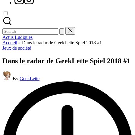
Search
for:
Actus Ludiques
Accueil
»
Dans le radar de GeekLette Spiel 2018 #1
Posted
Jeux de société
in
Dans le radar de GeekLette Spiel 2018 #1
Posted
By
GeekLette
by