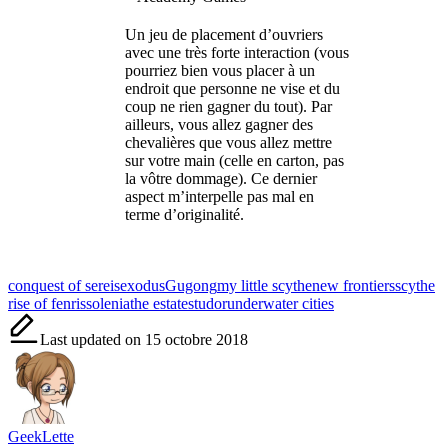
Un jeu de placement d’ouvriers
avec une très forte interaction (vous
pourriez bien vous placer à un
endroit que personne ne vise et du
coup ne rien gagner du tout). Par
ailleurs, vous allez gagner des
chevalières que vous allez mettre
sur votre main (celle en carton, pas
la vôtre dommage). Ce dernier
aspect m’interpelle pas mal en
terme d’originalité.
Tags:
conquest of sereis
exodus
Gugong
my little scythe
new frontiers
scythe
rise of fenris
solenia
the estates
tudor
underwater cities
Last updated on 15 octobre 2018
GeekLette