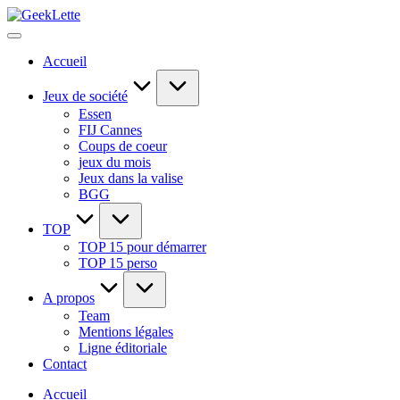
Skip
GeekLette
to
blog
content
sur
Accueil
les
jeux
de
Jeux de société
société
Essen
FIJ Cannes
Coups de coeur
jeux du mois
Jeux dans la valise
BGG
TOP
TOP 15 pour démarrer
TOP 15 perso
A propos
Team
Mentions légales
Ligne éditoriale
Contact
Accueil