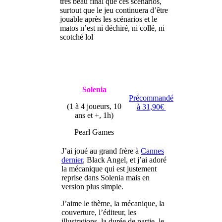
très beau final que ces scénarios,
surtout que le jeu continuera d’être
jouable après les scénarios et le
matos n’est ni déchiré, ni collé, ni
scotché lol
Solenia
Précommandé
(1 à 4 joueurs, 10
à 31,90€
ans et +, 1h)
Pearl Games
J’ai joué au grand frère à
Cannes
dernier
, Black Angel, et j’ai adoré
la mécanique qui est justement
reprise dans Solenia mais en
version plus simple.
J’aime le thème, la mécanique, la
couverture, l’éditeur, les
illustrations, la durée de partie, le