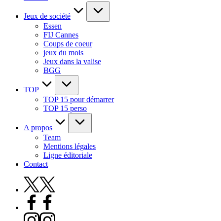
Jeux de société
Essen
FIJ Cannes
Coups de coeur
jeux du mois
Jeux dans la valise
BGG
TOP
TOP 15 pour démarrer
TOP 15 perso
A propos
Team
Mentions légales
Ligne éditoriale
Contact
X
Facebook
Instagram