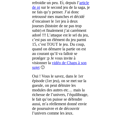
refroidie un peu. Et, depuis l’
article
de nj
sur le second jeu de la saga, je
ne fais qu’y penser. J’ai donc
retroussé mes manches et décidé
d’encaisser le 1er jeu à deux
joueurs (histoire de ne pas trop
subir) et finalement j’ai carrément
adoré !!! L’attaque est le sel du jeu,
c’est pas un élément du jeu parmi
15, c’est TOUT le jeu. Du coup,
quand on démarre la partie on est
au courant qu’il va falloir se
protéger :p Je vous invite à
visionner la
vidéo de Chaps à son
sujet
🙂
Oui ! Vous le savez, dans le 1er
épisode (1er jeu), on se met sur la
gueule, on peut détruire les
modules des autres etc… mais la
richesse de l’univers, l’équilibrage,
le fait qu’on puisse se défendre
aussi, m’a réellement donné envie
de poursuivre et de découvrir
l’univers comme les jeux.