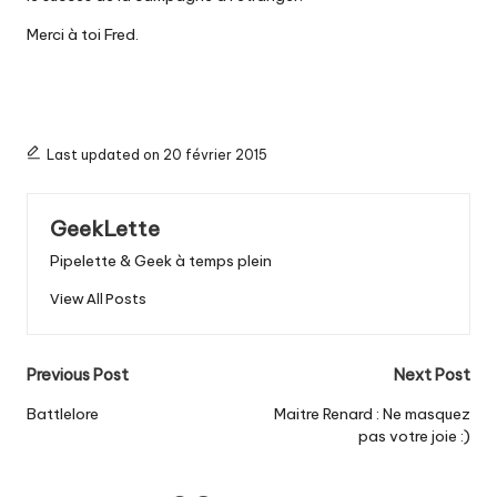
Merci à toi Fred.
Last updated on 20 février 2015
GeekLette
Pipelette & Geek à temps plein
View All Posts
Post
Previous Post
Next Post
navigation
Battlelore
Maitre Renard : Ne masquez
pas votre joie :)