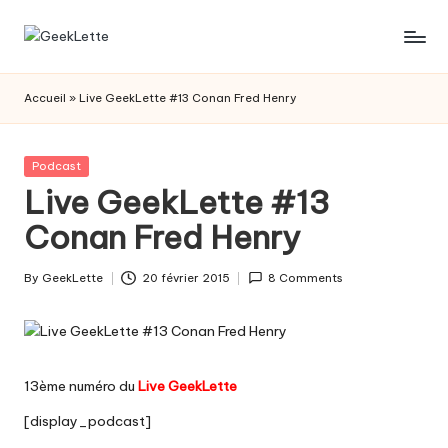
Skip
G
blog
to
sur
content
e
Accueil
»
Live GeekLette #13 Conan Fred Henry
les
e
jeux
de
k
Posted
Podcast
société
in
Live GeekLette #13
L
Conan Fred Henry
e
t
By
GeekLette
20 février 2015
8 Comments
Posted
t
by
e
13ème numéro du
Live GeekLette
[display_podcast]