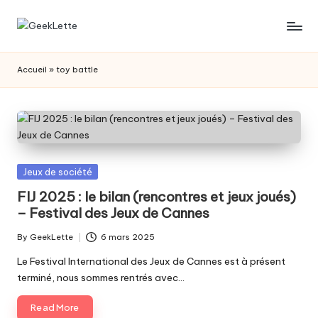
Skip
G
blog
to
sur
content
e
Accueil
»
toy battle
les
e
jeux
de
k
société
L
e
Posted
Jeux de société
t
in
FIJ 2025 : le bilan (rencontres et jeux joués)
– Festival des Jeux de Cannes
t
e
By
GeekLette
6 mars 2025
Posted
by
Le Festival International des Jeux de Cannes est à présent
terminé, nous sommes rentrés avec…
Read More