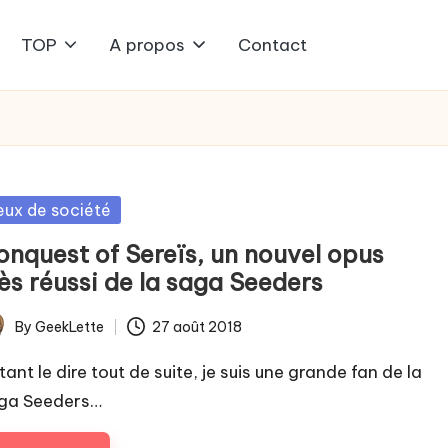
TOP
A propos
Contact
sted
eux de société
onquest of Sereïs, un nouvel opus
ès réussi de la saga Seeders
By
GeekLette
27 août 2018
ted
ant le dire tout de suite, je suis une grande fan de la
ga Seeders…