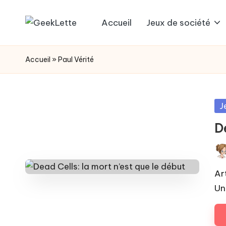
Accueil
Jeux de société
Skip
G
blog
to
sur
e
content
Accueil
»
Paul Vérité
les
e
jeux
de
k
Po
J
société
in
L
De
e
Pos
t
by
Ar
Un
t
e