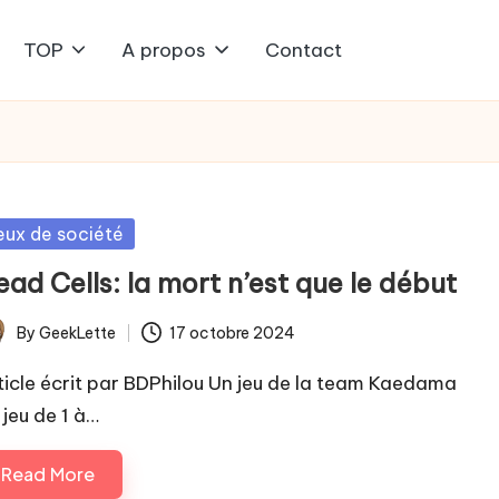
TOP
A propos
Contact
sted
eux de société
ad Cells: la mort n’est que le début
By
GeekLette
17 octobre 2024
ted
ticle écrit par BDPhilou Un jeu de la team Kaedama
 jeu de 1 à…
Read More