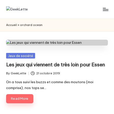
Skip
G
blog
to
sur
content
e
Accueil
»
orchard ocean
les
e
jeux
de
k
société
L
Posted
Jeux de société
e
in
Les jeux qui viennent de très loin pour Essen
t
By
GeekLette
21 octobre 2019
t
Posted
by
On a tous suivi les buzzs et comme des moutons (moi
e
comprise), nos tops se…
Read More