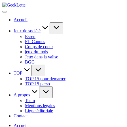
Skip
GeekLette
to
blog
content
sur
Accueil
les
jeux
de
Jeux de société
société
Essen
FIJ Cannes
Coups de coeur
jeux du mois
Jeux dans la valise
BGG
TOP
TOP 15 pour démarrer
TOP 15 perso
A propos
Team
Mentions légales
Ligne éditoriale
Contact
Accueil