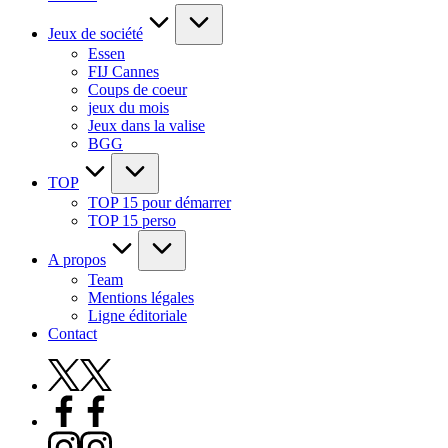
Jeux de société
Essen
FIJ Cannes
Coups de coeur
jeux du mois
Jeux dans la valise
BGG
TOP
TOP 15 pour démarrer
TOP 15 perso
A propos
Team
Mentions légales
Ligne éditoriale
Contact
X
Facebook
Instagram