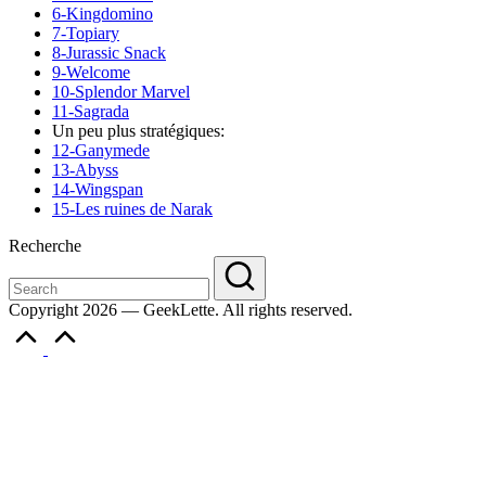
6-Kingdomino
7-Topiary
8-Jurassic Snack
9-Welcome
10-Splendor Marvel
11-Sagrada
Un peu plus stratégiques:
12-Ganymede
13-Abyss
14-Wingspan
15-Les ruines de Narak
Recherche
Copyright 2026 — GeekLette. All rights reserved.
Scroll
to
Top