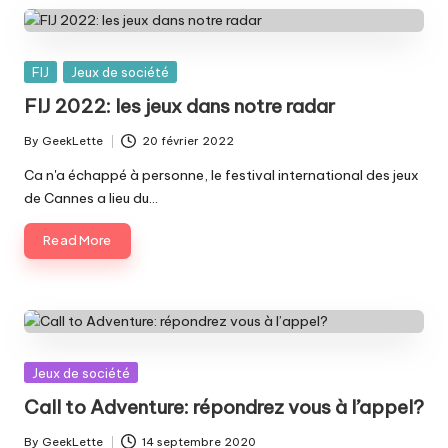
Posted
FIJ
Jeux de société
in
FIJ 2022: les jeux dans notre radar
By
GeekLette
20 février 2022
Posted
by
Ca n'a échappé à personne, le festival international des jeux
de Cannes a lieu du…
Read More
Posted
Jeux de société
in
Call to Adventure: répondrez vous à l’appel?
By
GeekLette
14 septembre 2020