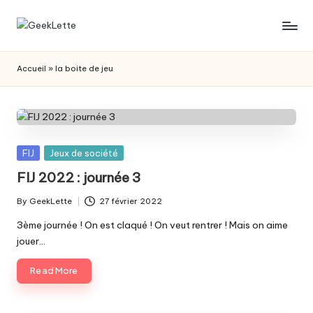
Skip
G
blog
to
sur
content
e
Accueil
»
la boite de jeu
les
e
jeux
de
k
société
L
Posted
FIJ
Jeux de société
e
in
FIJ 2022 : journée 3
t
By
GeekLette
27 février 2022
t
Posted
by
3ème journée ! On est claqué ! On veut rentrer ! Mais on aime
e
jouer…
Read More