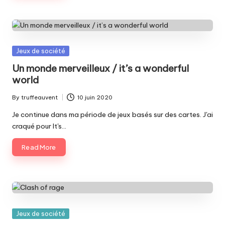
Posted
Jeux de société
in
Un monde merveilleux / it’s a wonderful
world
By
truffeauvent
10 juin 2020
Posted
by
Je continue dans ma période de jeux basés sur des cartes. J'ai
craqué pour It's…
Read More
Posted
Jeux de société
in