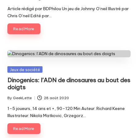
Posted
by
Article rédigé par BDPhilou Un jeu de Johnny O’neil Illustré par
Chris O’neil Edité par…
Read More
Posted
Jeux de société
in
Dinogenics: l’ADN de dinosaures au bout des
doigts
By
GeekLette
28 août 2020
Posted
by
1–5 joueurs, 14 ans et +, 90–120 Min Auteur: Richard Keene
Illustrateur: Nikola Matkovic, Grzegorz…
Read More