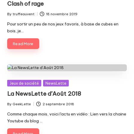
Clash of rage
By
truffeauvent
18 novembre 2019
Posted
by
Pour sortir un peu de nos jeux favoris, à base de cubes en
bois, je…
Read More
Posted
Jeux de société
NewsLette
in
La NewsLette d’Août 2018
By
GeekLette
2 septembre 2018
Posted
by
Comme chaque mois, voici l'actu en vidéo : Lien vers la chaine
Youtube du blog …
Read More