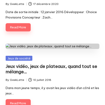
By
GeekLette
17 décembre 2020
Posted
by
Date de sortie initiale : 12 janvier 2016 Développeur : Choice
Provisions Concepteur : Zach…
Read More
Posted
Jeux de société
in
Jeux vidéo, jeux de plateaux, quand tout se
mélange…
By
GeekLette
10 juillet 2018
Posted
by
Dans mon jeune temps, il y avait les jeux vidéo d'un côté et les
jeux…
Read More