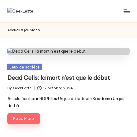
Skip
G
blog
to
sur
content
e
Accueil
»
jeu video
les
e
jeux
de
k
société
L
Posted
Jeux de société
e
in
Dead Cells: la mort n’est que le début
t
By
GeekLette
17 octobre 2024
t
Posted
by
Article écrit par BDPhilou Un jeu de la team Kaedama Un jeu
e
de 1 à…
Read More