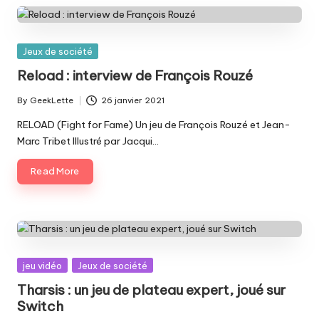
Posted
Jeux de société
in
Reload : interview de François Rouzé
By
GeekLette
26 janvier 2021
Posted
by
RELOAD (Fight for Fame) Un jeu de François Rouzé et Jean-
Marc Tribet Illustré par Jacqui…
Read More
Posted
jeu vidéo
Jeux de société
in
Tharsis : un jeu de plateau expert, joué sur
Switch