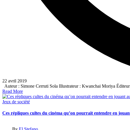
22 avril 2019
Auteur : Simone Cerruti Sola Illustrateur : Kwanchai Moriya Édite
Read More
Posted
Jeux de société
in
Ces répliques cultes du cinéma qu’on pourrait entendre en jouant
Posted
By
El Stefano
by