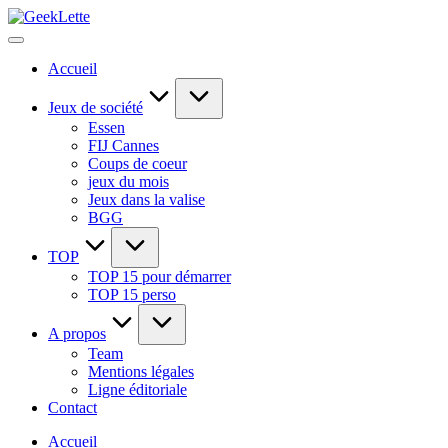
Skip
GeekLette
to
blog
content
sur
Accueil
les
jeux
de
Jeux de société
société
Essen
FIJ Cannes
Coups de coeur
jeux du mois
Jeux dans la valise
BGG
TOP
TOP 15 pour démarrer
TOP 15 perso
A propos
Team
Mentions légales
Ligne éditoriale
Contact
Accueil