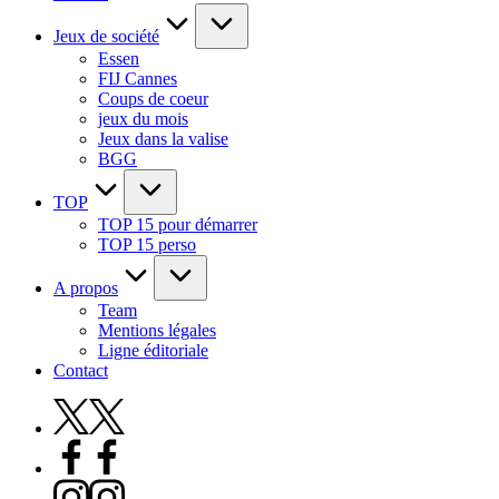
Jeux de société
Essen
FIJ Cannes
Coups de coeur
jeux du mois
Jeux dans la valise
BGG
TOP
TOP 15 pour démarrer
TOP 15 perso
A propos
Team
Mentions légales
Ligne éditoriale
Contact
X
Facebook
Instagram