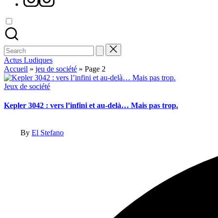
Search
for:
Actus Ludiques
Accueil
»
jeu de société
»
Page 2
Posted
Jeux de société
in
Kepler 3042 : vers l’infini et au-delà… Mais pas trop.
Posted
By
El Stefano
by