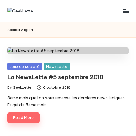
Skip
G
blog
to
sur
content
e
Accueil
»
igiari
les
e
jeux
de
k
société
L
Posted
Jeux de société
NewsLette
e
in
La NewsLette #5 septembre 2018
t
By
GeekLette
6 octobre 2018
t
Posted
by
5ème mois que l'on vous recense les dernières news ludiques.
e
Et qui dit 5ème mois…
Read More