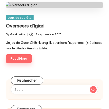
Posted
Jeux de société
in
Overseers d’Igiari
By
GeekLette
12 septembre 2017
Posted
by
Un jeu de Guan Chih Huang Illustrations (superbes !!) réalisées
par le Studio Amatiz Edité…
Read More
Rechercher