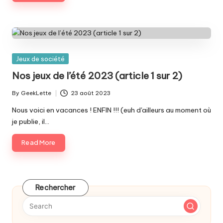
Posted
Jeux de société
in
Nos jeux de l’été 2023 (article 1 sur 2)
By
GeekLette
23 août 2023
Posted
by
Nous voici en vacances ! ENFIN !!! (euh d'ailleurs au moment où
je publie, il…
Read More
Rechercher