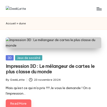
Skip
G
blog
to
sur
content
e
Accueil
»
dune
les
e
jeux
de
k
société
L
e
Posted
3D
Jeux de société
t
in
Impression 3D : Le mélangeur de cartes le
plus classe du monde
t
e
By
GeekLette
23 novembre 2024
Posted
by
Mais qu'est ce qui m'a pris !!!! Je vous le demande ! On a
l'impression…
Read More