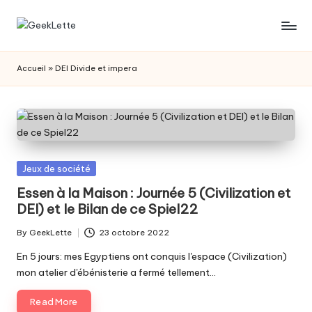
Skip
G
blog
to
sur
content
e
Accueil
»
DEI Divide et impera
les
e
jeux
de
k
société
L
e
Posted
Jeux de société
t
in
Essen à la Maison : Journée 5 (Civilization et
DEI) et le Bilan de ce Spiel22
t
e
By
GeekLette
23 octobre 2022
Posted
by
En 5 jours: mes Egyptiens ont conquis l'espace (Civilization)
mon atelier d'ébénisterie a fermé tellement…
Read More