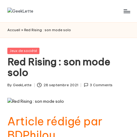
Skip
G
blog
to
sur
content
e
Accueil
»
Red Rising : son mode solo
les
e
jeux
de
k
Posted
Jeux de société
société
in
Red Rising : son mode
L
solo
e
t
By
GeekLette
28 septembre 2021
3 Comments
Posted
t
by
e
Article rédigé par
BDPhilou