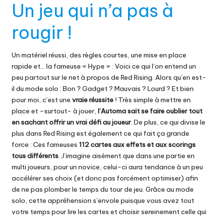
Un jeu qui n’a pas à
rougir !
Un matériel réussi, des règles courtes, une mise en place
rapide et… la fameuse « Hype » : Voici ce qui l’on entend un
peu partout sur le net à propos de Red Rising. Alors qu’en est-
il du mode solo : Bon ? Gadget ? Mauvais ? Lourd ? Et bien
pour moi, c’est une
vraie réussite
! Très simple à mettre en
place et –surtout- à jouer,
l’Automa sait se faire oublier tout
en sachant offrir un vrai défi au joueur
. De plus, ce qui divise le
plus dans Red Rising est également ce qui fait ça grande
force : Ces fameuses
112 cartes aux effets et aux scorings
tous différents
. J’imagine aisément que dans une partie en
multi joueurs, pour un novice, celui-ci aura tendance à un peu
accélérer ses choix (et donc pas forcément optimiser) afin
de ne pas plomber le temps du tour de jeu. Grâce au mode
solo, cette appréhension s’envole puisque vous avez tout
votre temps pour lire les cartes et choisir sereinement celle qui