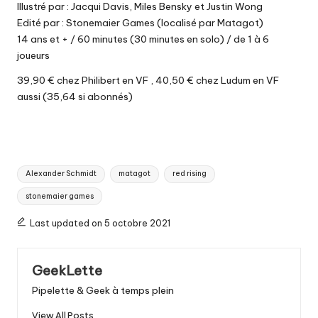
Illustré par : Jacqui Davis, Miles Bensky et Justin Wong
Edité par : Stonemaier Games (localisé par Matagot)
14 ans et + / 60 minutes (30 minutes en solo) / de 1 à 6
joueurs
39,90 € chez Philibert
en VF ,
40,50 € chez Ludum
en VF
aussi (35,64 si abonnés)
Tags:
Alexander Schmidt
matagot
red rising
stonemaier games
Last updated on 5 octobre 2021
GeekLette
Pipelette & Geek à temps plein
View All Posts