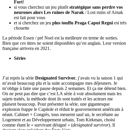
Fort
!
si vous cherchez un jeu plutôt
stratégique sans perdre vos
neurones alors Les ruines de Narak
/ Lost ruins of Arnak
est fait pour vous
et si cherchez un jeu
plus touffu Praga Caput Regni
est très
chouette
La période Essen / pré Noel est la meilleure en terme de sorties.
Bien que ces titres ne soient disponibles qu’en anglais. Leur version
française arrivera en 2021.
Séries
J’ai repris la série
Designated Survivor
, j’avais vu la saison 1 qui
m’avait beaucoup plu et la suite accompagne mes déjeuners. Je
m’oblige à faire une pause depuis 2 semaines. Et ça me détend bien.
On ne peut pas dire que c’est LA série à voir absolument mais les
sujets traités, la méthode dont ils sont traités et les acteurs me
plaisent beaucoup. Pour présenter la série, une gigantesque
explosion frappe le Capitole et réduit le gouvernement américain à
néant. Cabinet + Congrès, tous meurent sauf un, le secrétaire au
Logement et au Développement urbain, Tom Kirkman, choisi
comme étant le « survivant désigné » (
designated survivor
). Il