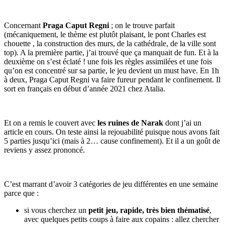
Concernant
Praga Caput Regni
; on le trouve parfait
(mécaniquement, le thème est plutôt plaisant, le pont Charles est
chouette , la construction des murs, de la cathédrale, de la ville sont
top). A la première partie, j’ai trouvé que ça manquait de fun. Et à la
deuxième on s’est éclaté ! une fois les règles assimilées et une fois
qu’on est concentré sur sa partie, le jeu devient un must have. En 1h
à deux, Praga Caput Regni va faire fureur pendant le confinement. Il
sort en français en début d’année 2021 chez Atalia.
Et on a remis le couvert avec
les ruines de Narak
dont j’ai un
article en cours. On teste ainsi la rejouabilité puisque nous avons fait
5 parties jusqu’ici (mais à 2… cause confinement). Et il a un goût de
reviens y assez prononcé.
C’est marrant d’avoir 3 catégories de jeu différentes en une semaine
parce que :
si vous cherchez un
petit jeu, rapide, très bien thématisé
,
avec quelques petits coups à faire aux copains : allez chercher