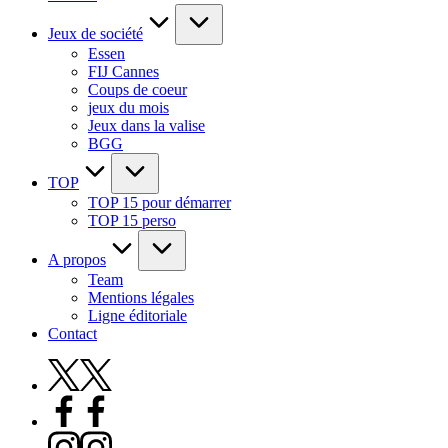
Jeux de société
Essen
FIJ Cannes
Coups de coeur
jeux du mois
Jeux dans la valise
BGG
TOP
TOP 15 pour démarrer
TOP 15 perso
A propos
Team
Mentions légales
Ligne éditoriale
Contact
X
Facebook
Instagram