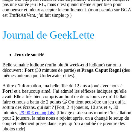
pas une soirée jeu IRL, mais c’est quand même super bien pour
compenser et mieux accepter le confinement. (mon pseudo sur BGA
est TruffeAuVent, j’ai fait simple :p )
Journal de GeekLette
Jeux de société
Belle semaine ludique (enfin plutôt week-end ludique) car on a
découvert :
Fort
(30 minutes de partie) et
Praga Caput Regni
(des
mêmes auteurs que Underwater cities).
A titre d’information, ma belle fille de 12 ans a joué avec nous à
Fort
! et a beaucoup aimé. J’ai admiré les réflexes ludiques qu’elle
avait. Elle a très bien compris au bout de deux tours ce qu’il fallait
faire et nous a battu de 2 points 🙂 On tient peut-être un jeu qui la
sortira des écrans, qui sait ? [Fort, 2-4 joueurs, 10 ans et +, 30
minutes,
29,90 € en anglais
] [l’image ci-dessous montre l’installation
pour 2 joueurs, la miss nous a rejoint après, on a changé le setup du
coup et tellement prises dans le jeu qu’on a oublié de prendre des
photos mdr]