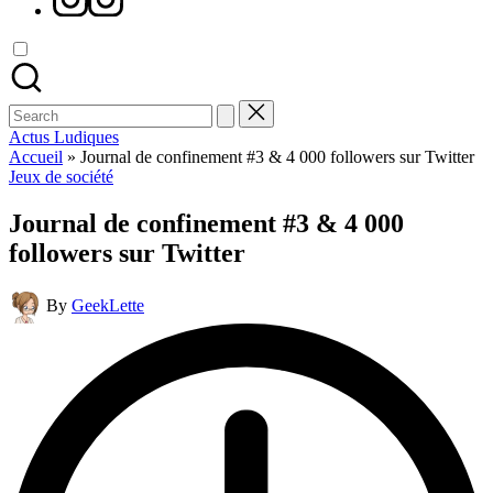
Search
for:
Actus Ludiques
Accueil
»
Journal de confinement #3 & 4 000 followers sur Twitter
Posted
Jeux de société
in
Journal de confinement #3 & 4 000
followers sur Twitter
Posted
By
GeekLette
by