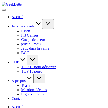
Skip
GeekLette
to
blog
content
sur
Accueil
les
jeux
de
Jeux de société
société
Essen
FIJ Cannes
Coups de coeur
jeux du mois
Jeux dans la valise
BGG
TOP
TOP 15 pour démarrer
TOP 15 perso
A propos
Team
Mentions légales
Ligne éditoriale
Contact
Accueil