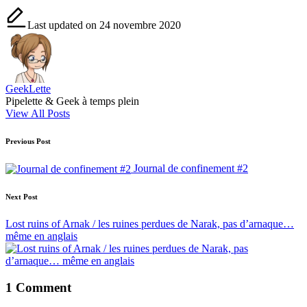
Last updated on 24 novembre 2020
GeekLette
Pipelette & Geek à temps plein
View All Posts
Post
Previous Post
navigation
Journal de confinement #2
Next Post
Lost ruins of Arnak / les ruines perdues de Narak, pas d’arnaque…
même en anglais
1 Comment