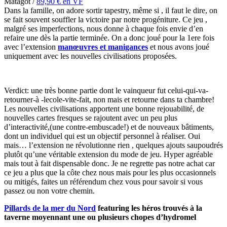
Matagot /
89,90 € en VF
Dans la famille, on adore sortir tapestry, même si , il faut le dire, on
se fait souvent souffler la victoire par notre progéniture. Ce jeu ,
malgré ses imperfections, nous donne à chaque fois envie d’en
refaire une dès la partie terminée. On a donc joué pour la 1ere fois
avec l’extension
manœuvres et manigances
et nous avons joué
uniquement avec les nouvelles civilisations proposées.
Verdict: une très bonne partie dont le vainqueur fut celui-qui-va-
retourner-à -lecole-vite-fait, non mais et retourne dans ta chambre!
Les nouvelles civilisations apportent une bonne rejouabilité, de
nouvelles cartes fresques se rajoutent avec un peu plus
d’interactivité,(une contre-embuscade!) et de nouveaux bâtiments,
dont un individuel qui est un objectif personnel à réaliser. Oui
mais… l’extension ne révolutionne rien , quelques ajouts saupoudrés
plutôt qu’une véritable extension du mode de jeu. Hyper agréable
mais tout à fait dispensable donc. Je ne regrette pas notre achat car
ce jeu a plus que la côte chez nous mais pour les plus occasionnels
ou mitigés, faites un référendum chez vous pour savoir si vous
passez ou non votre chemin.
Pillards de la mer du Nord
featuring les héros trouvés à la
taverne moyennant une ou plusieurs chopes d’hydromel