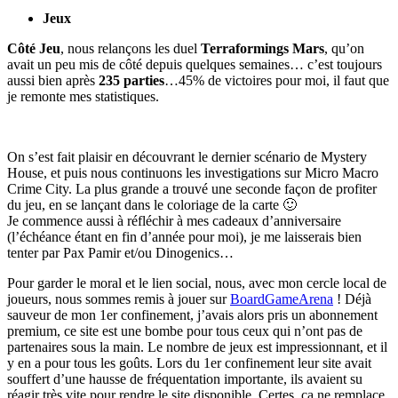
Jeux
Côté Jeu
, nous relançons les duel
Terraformings Mars
, qu’on
avait un peu mis de côté depuis quelques semaines… c’est toujours
aussi bien après
235 parties
…45% de victoires pour moi, il faut que
je remonte mes statistiques.
On s’est fait plaisir en découvrant le dernier scénario de Mystery
House, et puis nous continuons les investigations sur Micro Macro
Crime City. La plus grande a trouvé une seconde façon de profiter
du jeu, en se lançant dans le coloriage de la carte 🙂
Je commence aussi à réfléchir à mes cadeaux d’anniversaire
(l’échéance étant en fin d’année pour moi), je me laisserais bien
tenter par Pax Pamir et/ou Dinogenics…
Pour garder le moral et le lien social, nous, avec mon cercle local de
joueurs, nous sommes remis à jouer sur
BoardGameArena
! Déjà
sauveur de mon 1er confinement, j’avais alors pris un abonnement
premium, ce site est une bombe pour tous ceux qui n’ont pas de
partenaires sous la main. Le nombre de jeux est impressionnant, et il
y en a pour tous les goûts. Lors du 1er confinement leur site avait
souffert d’une hausse de fréquentation importante, ils avaient su
réagir très vite pour rendre le site disponible. Certes, ça ne remplace