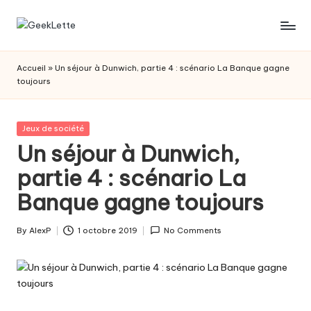
Skip
G
blog
to
sur
content
e
Accueil
»
Un séjour à Dunwich, partie 4 : scénario La Banque gagne
les
toujours
e
jeux
de
k
société
Posted
Jeux de société
L
in
Un séjour à Dunwich,
e
partie 4 : scénario La
t
Banque gagne toujours
t
e
By
AlexP
1 octobre 2019
No Comments
Posted
by