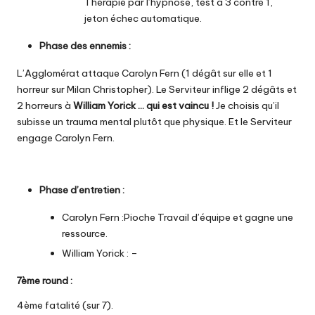
Thérapie par l’hypnose, test à 3 contre 1,
jeton échec automatique.
Phase des ennemis :
L’Agglomérat attaque Carolyn Fern (1 dégât sur elle et 1
horreur sur Milan Christopher). Le Serviteur inflige 2 dégâts et
2 horreurs à
William Yorick … qui est vaincu !
Je choisis qu’il
subisse un trauma mental plutôt que physique. Et le Serviteur
engage Carolyn Fern.
Phase d’entretien :
Carolyn Fern :Pioche Travail d’équipe et gagne une
ressource.
William Yorick : –
7ème round
:
4ème fatalité (sur 7).