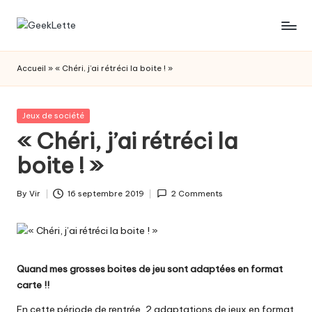
Skip
G
blog
to
sur
content
e
Accueil
»
« Chéri, j’ai rétréci la boite ! »
les
e
jeux
de
k
Posted
Jeux de société
société
in
« Chéri, j’ai rétréci la
L
boite ! »
e
t
By
Vir
16 septembre 2019
2 Comments
Posted
t
by
e
Quand mes grosses boites de jeu sont adaptées en format
carte !!
En cette période de rentrée, 2 adaptations de jeux en format