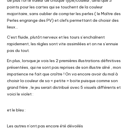
de plus forte valeur de chaque type/couleur, ainsi que 3
points pour les cartes qui se touchent de la couleur
majoritaire, sans oublier de compter les perles ( le Maître des
Perles engrange des PV) et clefs permettant de choisir des
lieux…
C’est fluide, plutôt nerveux et les tours s’enchaînent
rapidement, les règles sont vite assimilées et on ne s’ennuie
pas du tout.
En plus, lorsque je vois les 2 premières illustrations définitives
présentées, qui ne sont pas reprises de son illustre aîné , mon
impatience ne fait que croître ! On va encore avoir du mal à
choisir la couleur de sa « petite » boite puisque comme son
grand frère , le jeu serait distribué avec 5 visuels différents et
voici le violet :
et le bleu :
Les autres n’ont pas encore été dévoilés