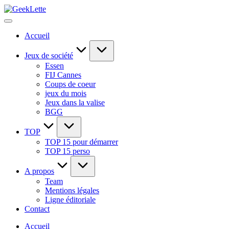
Skip
GeekLette
to
blog
content
sur
Accueil
les
jeux
de
Jeux de société
société
Essen
FIJ Cannes
Coups de coeur
jeux du mois
Jeux dans la valise
BGG
TOP
TOP 15 pour démarrer
TOP 15 perso
A propos
Team
Mentions légales
Ligne éditoriale
Contact
Accueil