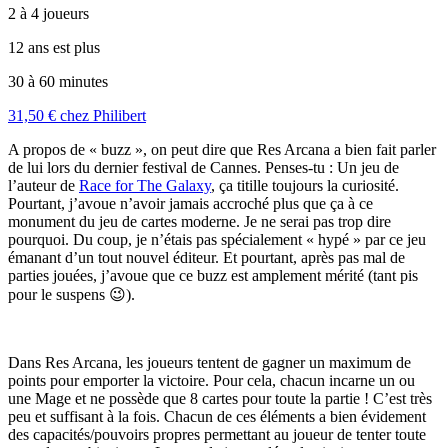
2 à 4 joueurs
12 ans est plus
30 à 60 minutes
31,50 € chez Philibert
A propos de « buzz », on peut dire que Res Arcana a bien fait parler
de lui lors du dernier festival de Cannes. Penses-tu : Un jeu de
l’auteur de
Race for The Galaxy
, ça titille toujours la curiosité.
Pourtant, j’avoue n’avoir jamais accroché plus que ça à ce
monument du jeu de cartes moderne. Je ne serai pas trop dire
pourquoi. Du coup, je n’étais pas spécialement « hypé » par ce jeu
émanant d’un tout nouvel éditeur. Et pourtant, après pas mal de
parties jouées, j’avoue que ce buzz est amplement mérité (tant pis
pour le suspens 😉).
Dans Res Arcana, les joueurs tentent de gagner un maximum de
points pour emporter la victoire. Pour cela, chacun incarne un ou
une Mage et ne possède que 8 cartes pour toute la partie ! C’est très
peu et suffisant à la fois. Chacun de ces éléments a bien évidement
des capacités/pouvoirs propres permettant au joueur de tenter toute