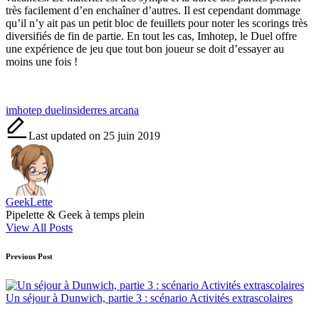
très facilement d’en enchaîner d’autres. Il est cependant dommage
qu’il n’y ait pas un petit bloc de feuillets pour noter les scorings très
diversifiés de fin de partie. En tout les cas, Imhotep, le Duel offre
une expérience de jeu que tout bon joueur se doit d’essayer au
moins une fois !
Tags:
imhotep duel
insider
res arcana
Last updated on 25 juin 2019
GeekLette
Pipelette & Geek à temps plein
View All Posts
Post
Previous Post
navigation
Un séjour à Dunwich, partie 3 : scénario Activités extrascolaires