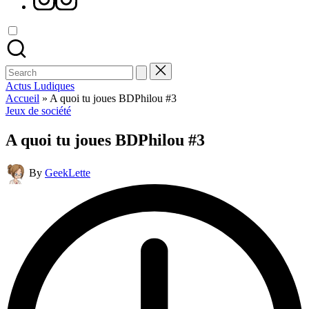
Search
for:
Actus Ludiques
Accueil
»
A quoi tu joues BDPhilou #3
Posted
Jeux de société
in
A quoi tu joues BDPhilou #3
Posted
By
GeekLette
by