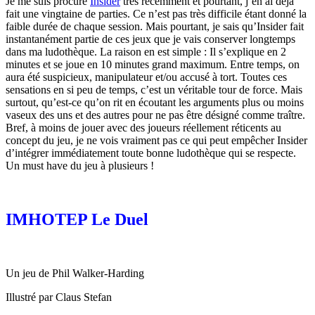
Je me suis procuré
Insider
très récemment et pourtant, j’en ai déjà
fait une vingtaine de parties. Ce n’est pas très difficile étant donné la
faible durée de chaque session. Mais pourtant, je sais qu’Insider fait
instantanément partie de ces jeux que je vais conserver longtemps
dans ma ludothèque. La raison en est simple : Il s’explique en 2
minutes et se joue en 10 minutes grand maximum. Entre temps, on
aura été suspicieux, manipulateur et/ou accusé à tort. Toutes ces
sensations en si peu de temps, c’est un véritable tour de force. Mais
surtout, qu’est-ce qu’on rit en écoutant les arguments plus ou moins
vaseux des uns et des autres pour ne pas être désigné comme traître.
Bref, à moins de jouer avec des joueurs réellement réticents au
concept du jeu, je ne vois vraiment pas ce qui peut empêcher Insider
d’intégrer immédiatement toute bonne ludothèque qui se respecte.
Un must have du jeu à plusieurs !
IMHOTEP Le Duel
Un jeu de Phil Walker-Harding
Illustré par Claus Stefan