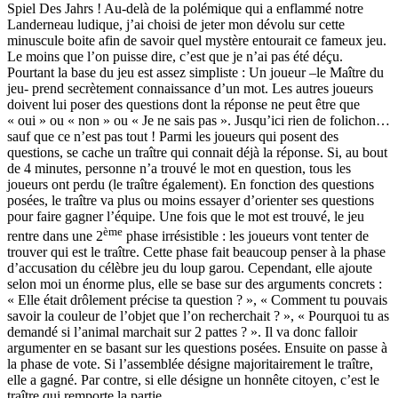
Spiel Des Jahrs ! Au-delà de la polémique qui a enflammé notre
Landerneau ludique, j’ai choisi de jeter mon dévolu sur cette
minuscule boite afin de savoir quel mystère entourait ce fameux jeu.
Le moins que l’on puisse dire, c’est que je n’ai pas été déçu.
Pourtant la base du jeu est assez simpliste : Un joueur –le Maître du
jeu- prend secrètement connaissance d’un mot. Les autres joueurs
doivent lui poser des questions dont la réponse ne peut être que
« oui » ou « non » ou « Je ne sais pas ». Jusqu’ici rien de folichon…
sauf que ce n’est pas tout ! Parmi les joueurs qui posent des
questions, se cache un traître qui connait déjà la réponse. Si, au bout
de 4 minutes, personne n’a trouvé le mot en question, tous les
joueurs ont perdu (le traître également). En fonction des questions
posées, le traître va plus ou moins essayer d’orienter ses questions
pour faire gagner l’équipe. Une fois que le mot est trouvé, le jeu
ème
rentre dans une 2
phase irrésistible : les joueurs vont tenter de
trouver qui est le traître. Cette phase fait beaucoup penser à la phase
d’accusation du célèbre jeu du loup garou. Cependant, elle ajoute
selon moi un énorme plus, elle se base sur des arguments concrets :
« Elle était drôlement précise ta question ? », « Comment tu pouvais
savoir la couleur de l’objet que l’on recherchait ? », « Pourquoi tu as
demandé si l’animal marchait sur 2 pattes ? ». Il va donc falloir
argumenter en se basant sur les questions posées. Ensuite on passe à
la phase de vote. Si l’assemblée désigne majoritairement le traître,
elle a gagné. Par contre, si elle désigne un honnête citoyen, c’est le
traître qui remporte la partie.