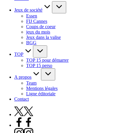
Jeux de société
Essen
FIJ Cannes
Coups de coeur
jeux du mois
Jeux dans la valise
BGG
TOP
TOP 15 pour démarrer
TOP 15 perso
A propos
Team
Mentions légales
Ligne éditoriale
Contact
X
Facebook
Instagram