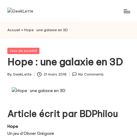
Skip
G
blog
to
sur
content
e
Accueil
»
Hope : une galaxie en 3D
les
e
jeux
de
k
Posted
Jeux de société
société
in
Hope : une galaxie en 3D
L
e
By
GeekLette
21 mars 2018
No Comments
Posted
t
by
t
e
Article écrit par
BDPhilou
Hope
Un jeu d’Olivier Grégoire