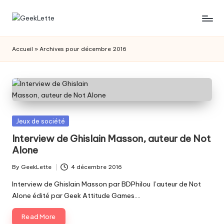
Skip
G
blog
to
sur
content
e
Accueil
»
Archives pour décembre 2016
les
e
jeux
de
k
société
L
e
Posted
Jeux de société
t
in
Interview de Ghislain Masson, auteur de Not
Alone
t
e
By
GeekLette
4 décembre 2016
Posted
by
Interview de Ghislain Masson par BDPhilou l’auteur de Not
Alone édité par Geek Attitude Games.…
Read More