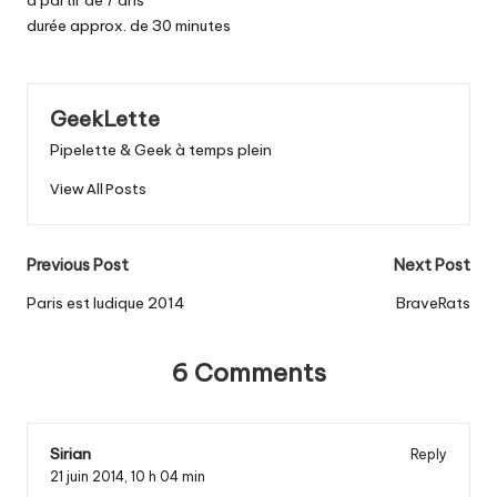
durée approx. de 30 minutes
GeekLette
Pipelette & Geek à temps plein
View All Posts
Post
Previous Post
Next Post
navigation
Paris est ludique 2014
BraveRats
6 Comments
Sirian
Reply
21 juin 2014,
10 h 04 min