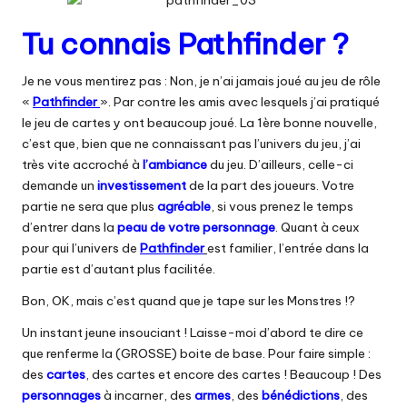
Tu connais Pathfinder ?
Je ne vous mentirez pas : Non, je n’ai jamais joué au jeu de rôle
«
Pathfinder
». Par contre les amis avec lesquels j’ai pratiqué
le jeu de cartes y ont beaucoup joué. La 1ère bonne nouvelle,
c’est que, bien que ne connaissant pas l’univers du jeu, j’ai
très vite accroché à
l’ambiance
du jeu. D’ailleurs, celle-ci
demande un
investissement
de la part des joueurs. Votre
partie ne sera que plus
agréable
, si vous prenez le temps
d’entrer dans la
peau de votre personnage
. Quant à ceux
pour qui l’univers de
Pathfinder
est familier, l’entrée dans la
partie est d’autant plus facilitée.
Bon, OK, mais c’est quand que je tape sur les Monstres !?
Un instant jeune insouciant ! Laisse-moi d’abord te dire ce
que renferme la (GROSSE) boite de base. Pour faire simple :
des
cartes
, des cartes et encore des cartes ! Beaucoup ! Des
personnages
à incarner, des
armes
, des
bénédictions
, des