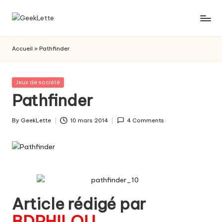
Skip
G
blog
to
sur
content
e
Accueil
»
Pathfinder
les
e
jeux
de
k
Posted
Jeux de société
société
in
Pathfinder
L
e
By
GeekLette
10 mars 2014
4 Comments
Posted
t
by
t
e
Article rédigé par
BDPHILOU