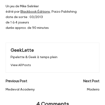
Un jeu de Mike Selinker
édité par
Blackbook Éditions
, Paizo Publishing
date de sortie : 03/2013
de 1 à 4 joueurs
durée approx. de 90 minutes
GeekLette
Pipelette & Geek à temps plein
View All Posts
Post
Previous Post
Next Post
navigation
Medieval Academy
Madeira
4 Comments