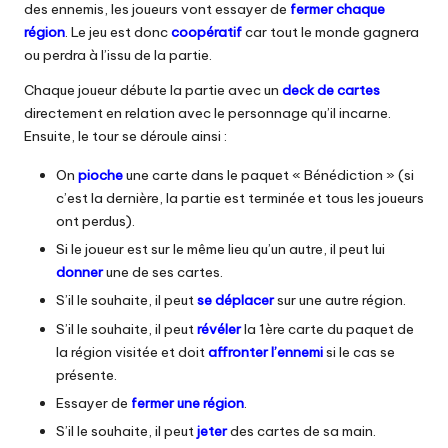
des ennemis, les joueurs vont essayer de
fermer chaque
région
. Le jeu est donc
coopératif
car tout le monde gagnera
ou perdra à l’issu de la partie.
Chaque joueur débute la partie avec un
deck de cartes
directement en relation avec le personnage qu’il incarne.
Ensuite, le tour se déroule ainsi :
On
pioche
une carte dans le paquet « Bénédiction » (si
c’est la dernière, la partie est terminée et tous les joueurs
ont perdus).
Si le joueur est sur le même lieu qu’un autre, il peut lui
donner
une de ses cartes.
S’il le souhaite, il peut
se
déplacer
sur une autre région.
S’il le souhaite, il peut
révéler
la 1ère carte du paquet de
la région visitée et doit
affronter
l’ennemi
si le cas se
présente.
Essayer de
fermer une région
.
S’il le souhaite, il peut
jeter
des cartes de sa main.