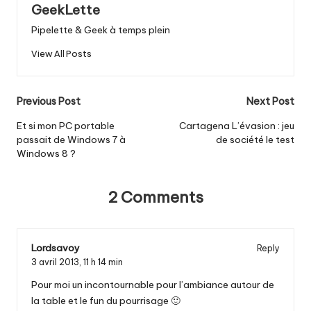
GeekLette
Pipelette & Geek à temps plein
View All Posts
Post
Previous Post
Next Post
navigation
Et si mon PC portable
Cartagena L’évasion : jeu
passait de Windows 7 à
de société le test
Windows 8 ?
2 Comments
Lordsavoy
Reply
3 avril 2013,
11 h 14 min
Pour moi un incontournable pour l’ambiance autour de
la table et le fun du pourrisage 🙂