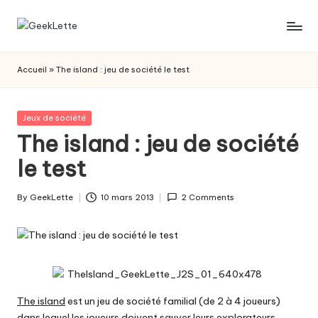
Skip
G
blog
to
sur
content
e
Accueil
»
The island : jeu de société le test
les
e
jeux
de
k
Posted
Jeux de société
société
in
The island : jeu de société
L
le test
e
t
By
GeekLette
10 mars 2013
2 Comments
Posted
t
by
e
The island
est un jeu de société familial (de 2 à 4 joueurs)
dans lequel les joueurs doivent sauver leurs explorateurs