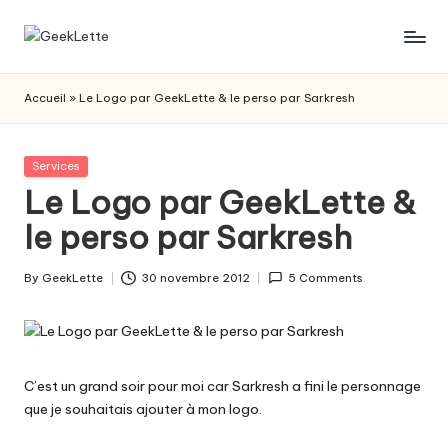
Skip
G
blog
to
sur
content
e
Accueil
»
Le Logo par GeekLette & le perso par Sarkresh
les
e
jeux
de
k
Posted
Services
société
in
Le Logo par GeekLette &
L
le perso par Sarkresh
e
t
By
GeekLette
30 novembre 2012
5 Comments
Posted
t
by
e
C’est un grand soir pour moi car
Sarkresh
a fini le personnage
que je souhaitais ajouter à mon logo.