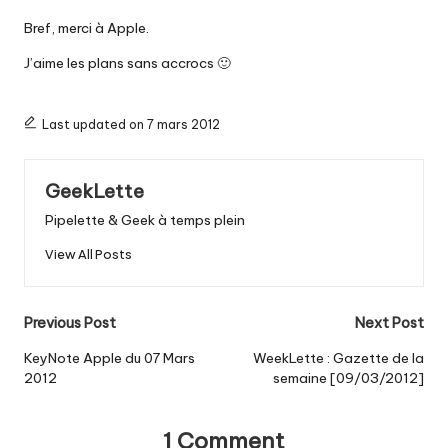
Bref, merci à Apple.
J’aime les plans sans accrocs 🙂
Last updated on 7 mars 2012
GeekLette
Pipelette & Geek à temps plein
View All Posts
Post
Previous Post
Next Post
navigation
KeyNote Apple du 07 Mars
WeekLette : Gazette de la
2012
semaine [09/03/2012]
1 Comment