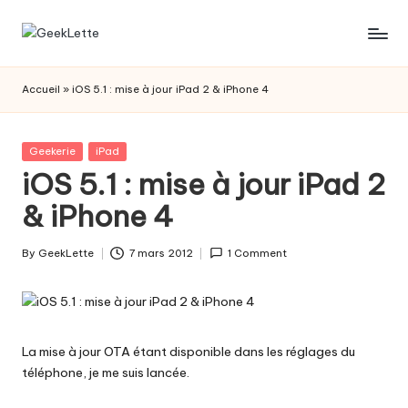
Skip
G
blog
to
sur
content
e
Accueil
»
iOS 5.1 : mise à jour iPad 2 & iPhone 4
les
e
jeux
de
k
Posted
Geekerie
iPad
société
in
iOS 5.1 : mise à jour iPad 2
L
& iPhone 4
e
t
By
GeekLette
7 mars 2012
1 Comment
Posted
t
by
e
La mise à jour OTA étant disponible dans les réglages du
téléphone, je me suis lancée.