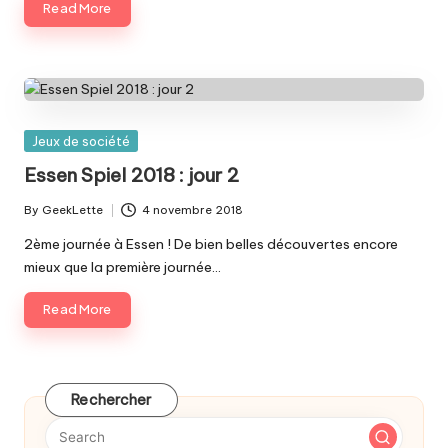
Read More
Posted
Jeux de société
in
Essen Spiel 2018 : jour 2
By
GeekLette
4 novembre 2018
Posted
by
2ème journée à Essen ! De bien belles découvertes encore
mieux que la première journée…
Read More
Rechercher