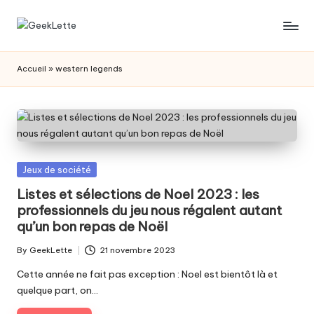
Skip
G
blog
to
sur
content
e
Accueil
»
western legends
les
e
jeux
de
k
société
L
e
Posted
Jeux de société
t
in
Listes et sélections de Noel 2023 : les
professionnels du jeu nous régalent autant
t
qu’un bon repas de Noël
e
By
GeekLette
21 novembre 2023
Posted
by
Cette année ne fait pas exception : Noel est bientôt là et
quelque part, on…