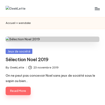
Skip
G
blog
to
sur
content
e
Accueil
»
wendake
les
e
jeux
de
k
société
L
Posted
Jeux de société
e
in
Sélection Noel 2019
t
By
GeekLette
23 novembre 2019
t
Posted
by
On ne peut pas concevoir Noel sans jeux de société sous le
e
sapin ou bien…
Read More