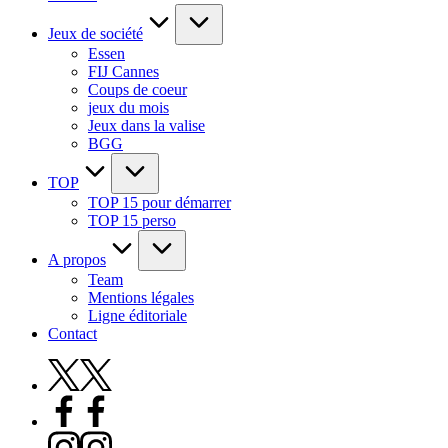
Jeux de société
Essen
FIJ Cannes
Coups de coeur
jeux du mois
Jeux dans la valise
BGG
TOP
TOP 15 pour démarrer
TOP 15 perso
A propos
Team
Mentions légales
Ligne éditoriale
Contact
X
Facebook
Instagram