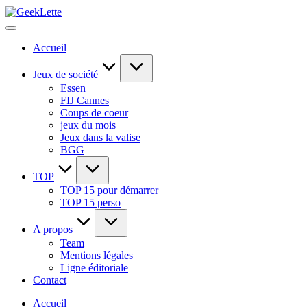
Skip
GeekLette
to
blog
content
sur
Accueil
les
jeux
de
Jeux de société
société
Essen
FIJ Cannes
Coups de coeur
jeux du mois
Jeux dans la valise
BGG
TOP
TOP 15 pour démarrer
TOP 15 perso
A propos
Team
Mentions légales
Ligne éditoriale
Contact
Accueil