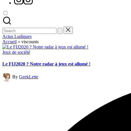
Search
for:
Actus Ludiques
Accueil
»
viscounts
Posted
Jeux de société
in
Le FIJ2020 ? Notre radar à jeux est allumé !
Posted
By
GeekLette
by