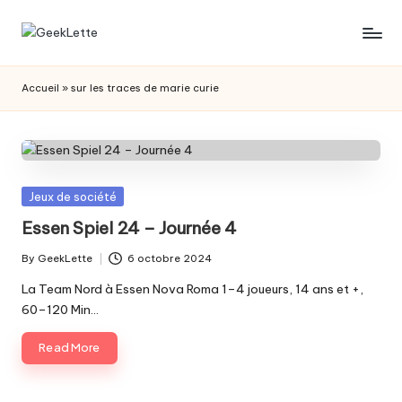
Skip
G
blog
to
sur
content
e
Accueil
»
sur les traces de marie curie
les
e
jeux
de
k
société
L
Posted
Jeux de société
e
in
Essen Spiel 24 – Journée 4
t
By
GeekLette
6 octobre 2024
t
Posted
by
La Team Nord à Essen Nova Roma 1–4 joueurs, 14 ans et +,
e
60–120 Min…
Read More