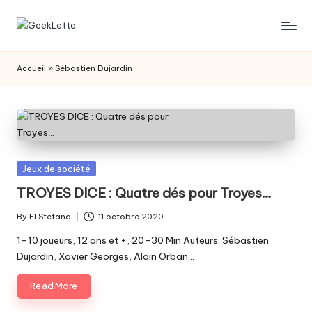
Skip
G
blog
to
sur
content
e
Accueil
»
Sébastien Dujardin
les
e
jeux
de
k
société
L
e
Posted
Jeux de société
t
in
TROYES DICE : Quatre dés pour Troyes…
t
By
El Stefano
11 octobre 2020
Posted
e
by
1–10 joueurs, 12 ans et +, 20–30 Min Auteurs: Sébastien
Dujardin, Xavier Georges, Alain Orban…
Read More