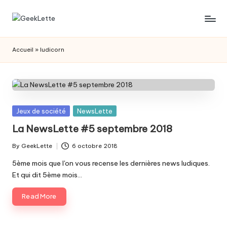
Skip
G
blog
to
sur
content
e
Accueil
»
ludicorn
les
e
jeux
de
k
société
L
Posted
Jeux de société
NewsLette
e
in
La NewsLette #5 septembre 2018
t
By
GeekLette
6 octobre 2018
t
Posted
by
5ème mois que l'on vous recense les dernières news ludiques.
e
Et qui dit 5ème mois…
Read More