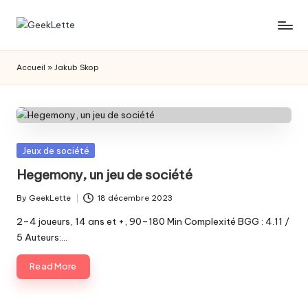
Skip
G
blog
to
sur
content
e
Accueil
»
Jakub Skop
les
e
jeux
de
k
société
L
Posted
Jeux de société
e
in
Hegemony, un jeu de société
t
By
GeekLette
18 décembre 2023
t
Posted
by
2–4 joueurs, 14 ans et +, 90–180 Min Complexité BGG : 4.11 /
e
5 Auteurs:…
Read More