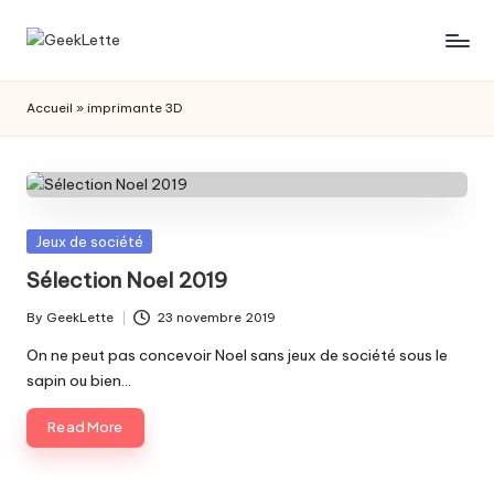
Skip
G
blog
to
sur
content
e
Accueil
»
imprimante 3D
les
e
jeux
de
k
société
L
Posted
Jeux de société
e
in
Sélection Noel 2019
t
By
GeekLette
23 novembre 2019
t
Posted
by
On ne peut pas concevoir Noel sans jeux de société sous le
e
sapin ou bien…
Read More