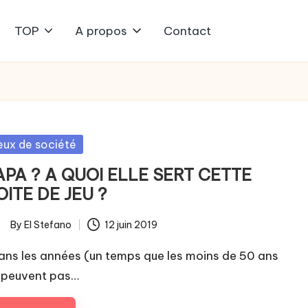
TOP
A propos
Contact
sted
eux de société
APA ? A QUOI ELLE SERT CETTE
OITE DE JEU ?
By
El Stefano
12 juin 2019
ted
ns les années (un temps que les moins de 50 ans
 peuvent pas…