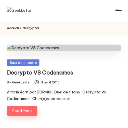
Skip
G
blog
to
sur
content
e
Accueil
»
décrypter
les
e
jeux
de
k
société
L
Posted
Jeux de société
e
in
Decrypto VS Codenames
t
By
GeekLette
11 avril 2018
t
Posted
by
Article écrit par BDPhilou Duel de titans : Decrypto Vs
e
Codenames ! Cher(e)s lectrices et…
Read More