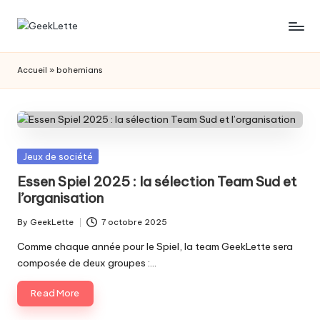
Skip
G
blog
to
sur
content
e
Accueil
»
bohemians
les
e
jeux
de
k
société
L
Posted
Jeux de société
e
in
Essen Spiel 2025 : la sélection Team Sud et
t
l’organisation
t
By
GeekLette
7 octobre 2025
Posted
e
by
Comme chaque année pour le Spiel, la team GeekLette sera
composée de deux groupes :…
Read More